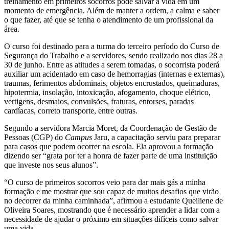
treinamento em primeiros socorros pode salvar a vida em um
momento de emergência. Além de manter a ordem, a calma e saber
o que fazer, até que se tenha o atendimento de um profissional da
área.
O curso foi destinado para a turma do terceiro período do Curso de
Segurança do Trabalho e a servidores, sendo realizado nos dias 28 a
30 de junho. Entre as atitudes a serem tomadas, o socorrista poderá
auxiliar um acidentado em caso de hemorragias (internas e externas),
traumas, ferimentos abdominais, objetos encrustados, queimaduras,
hipotermia, insolação, intoxicação, afogamento, choque elétrico,
vertigens, desmaios, convulsões, fraturas, entorses, paradas
cardíacas, correto transporte, entre outras.
Segundo a servidora Marcia Moret, da Coordenação de Gestão de
Pessoas (CGP) do
Campus
Jaru, a capacitação serviu para preparar
para casos que podem ocorrer na escola. Ela aprovou a formação
dizendo ser “grata por ter a honra de fazer parte de uma instituição
que investe nos seus alunos”.
“O curso de primeiros socorros veio para dar mais gás a minha
formação e me mostrar que sou capaz de muitos desafios que virão
no decorrer da minha caminhada”, afirmou a estudante Queiliene de
Oliveira Soares, mostrando que é necessário aprender a lidar com a
necessidade de ajudar o próximo em situações difíceis como salvar
uma vida.