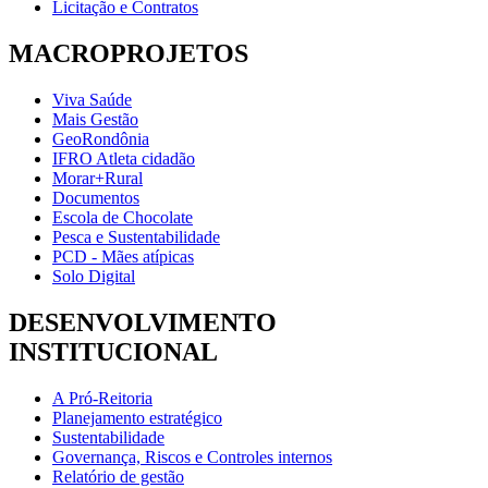
Licitação e Contratos
MACROPROJETOS
Viva Saúde
Mais Gestão
GeoRondônia
IFRO Atleta cidadão
Morar+Rural
Documentos
Escola de Chocolate
Pesca e Sustentabilidade
PCD - Mães atípicas
Solo Digital
DESENVOLVIMENTO
INSTITUCIONAL
A Pró-Reitoria
Planejamento estratégico
Sustentabilidade
Governança, Riscos e Controles internos
Relatório de gestão