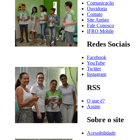
Comunicação
Ouvidoria
Contato
Site Antigo
Fale Conosco
IFRO Mobile
Redes Sociais
Facebook
YouTube
Twitter
Instagram
RSS
O que é?
Assine
Sobre o site
Acessibilidade