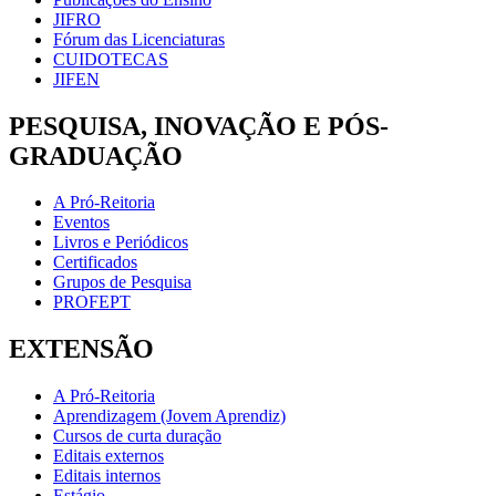
JIFRO
Fórum das Licenciaturas
CUIDOTECAS
JIFEN
PESQUISA, INOVAÇÃO E PÓS-
GRADUAÇÃO
A Pró-Reitoria
Eventos
Livros e Periódicos
Certificados
Grupos de Pesquisa
PROFEPT
EXTENSÃO
A Pró-Reitoria
Aprendizagem (Jovem Aprendiz)
Cursos de curta duração
Editais externos
Editais internos
Estágio