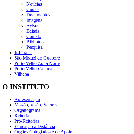
Notícias
Cursos
Documentos
Imagens
Avisos
Editais
Contato
Biblioteca
Pesquisa
Ji-Paraná
São Miguel do Guaporé
Porto Velho Zona Norte
Porto Velho Calama
Vilhena
O INSTITUTO
Apresentação
Missão, Visão, Valores
Organograma
Reitoria
Pró-Reitorias
Educação a Distância
Órgãos Colegiados e de Apoio