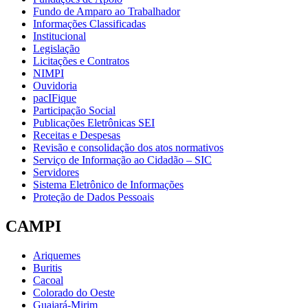
Fundo de Amparo ao Trabalhador
Informações Classificadas
Institucional
Legislação
Licitações e Contratos
NIMPI
Ouvidoria
pacIFique
Participação Social
Publicações Eletrônicas SEI
Receitas e Despesas
Revisão e consolidação dos atos normativos
Serviço de Informação ao Cidadão – SIC
Servidores
Sistema Eletrônico de Informações
Proteção de Dados Pessoais
CAMPI
Ariquemes
Buritis
Cacoal
Colorado do Oeste
Guajará-Mirim