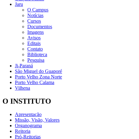
Jaru
O Campus
Notícias
Cursos
Documentos
Imagens
Avisos
Editais
Contato
Biblioteca
Pesquisa
Ji-Paraná
São Miguel do Guaporé
Porto Velho Zona Norte
Porto Velho Calama
Vilhena
O INSTITUTO
Apresentação
Missão, Visão, Valores
Organograma
Reitoria
Pró-Reitorias