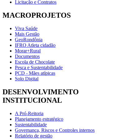
Licitação e Contratos
MACROPROJETOS
Viva Saúde
Mais Gestão
GeoRondônia
IFRO Atleta cidadão
Morar+Rural
Documentos
Escola de Chocolate
Pesca e Sustentabilidade
PCD - Mães atípicas
Solo Digital
DESENVOLVIMENTO
INSTITUCIONAL
A Pró-Reitoria
Planejamento estratégico
Sustentabilidade
Governança, Riscos e Controles internos
Relatório de gestão