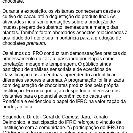
chocolate.
Durante a exposição, os visitantes conheceram desde o
cultivo do cacau até a degustação do produto final. As
atividades incluíram orientações sobre a produção de
mudas, preparo de substrato, semeadura e manejo das
plantas. Também foram abordados aspectos relacionados à
qualidade do fruto e sua importância para a produção de
chocolates
premium
.
Os alunos do IFRO conduziram demonstrações práticas do
processamento do cacau, passando por etapas como
torrefação, moagem e temperagem. O público ainda
participou de análises sensoriais e de exercícios de
classificação das amêndoas, aprendendo a identificar
diferentes sabores e aromas. A programação foi finalizada
com degustação de chocolates produzidos pela própria
instituição. Foi uma que ação despertou o interesse dos
visitantes para o potencial econômico do cacau em
Rondônia e evidenciou o papel do IFRO na valorização da
produção local.
Segundo o Diretor-Geral do
Campus
Jaru, Renato
Delmonico, a participação do IFRO reforçou o vínculo da
instituição com a comunidade. “A participação do IFRO na
12ª Expojaru foi um sucesso, reforçando o compromisso da