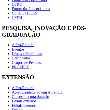
JIFRO
Fórum das Licenciaturas
CUIDOTECAS
JIFEN
PESQUISA, INOVAÇÃO E PÓS-
GRADUAÇÃO
A Pró-Reitoria
Eventos
Livros e Periódicos
Certificados
Grupos de Pesquisa
PROFEPT
EXTENSÃO
A Pró-Reitoria
Aprendizagem (Jovem Aprendiz)
Cursos de curta duração
Editais externos
Editais internos
Estágio