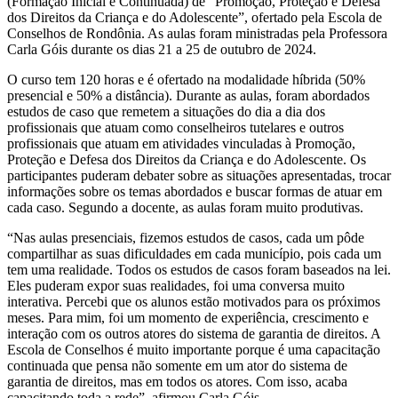
(Formação Inicial e Continuada) de “Promoção, Proteção e Defesa
dos Direitos da Criança e do Adolescente”, ofertado pela Escola de
Conselhos de Rondônia. As aulas foram ministradas pela Professora
Carla Góis durante os dias 21 a 25 de outubro de 2024.
O curso tem 120 horas e é ofertado na modalidade híbrida (50%
presencial e 50% a distância). Durante as aulas, foram abordados
estudos de caso que remetem a situações do dia a dia dos
profissionais que atuam como conselheiros tutelares e outros
profissionais que atuam em atividades vinculadas à Promoção,
Proteção e Defesa dos Direitos da Criança e do Adolescente. Os
participantes puderam debater sobre as situações apresentadas, trocar
informações sobre os temas abordados e buscar formas de atuar em
cada caso. Segundo a docente, as aulas foram muito produtivas.
“Nas aulas presenciais, fizemos estudos de casos, cada um pôde
compartilhar as suas dificuldades em cada município, pois cada um
tem uma realidade. Todos os estudos de casos foram baseados na lei.
Eles puderam expor suas realidades, foi uma conversa muito
interativa. Percebi que os alunos estão motivados para os próximos
meses. Para mim, foi um momento de experiência, crescimento e
interação com os outros atores do sistema de garantia de direitos. A
Escola de Conselhos é muito importante porque é uma capacitação
continuada que pensa não somente em um ator do sistema de
garantia de direitos, mas em todos os atores. Com isso, acaba
capacitando toda a rede”, afirmou Carla Góis.