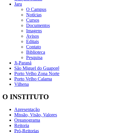
Jaru
O Campus
Notícias
Cursos
Documentos
Imagens
Avisos
Editais
Contato
Biblioteca
Pesquisa
Ji-Paraná
São Miguel do Guaporé
Porto Velho Zona Norte
Porto Velho Calama
Vilhena
O INSTITUTO
Apresentação
Missão, Visão, Valores
Organograma
Reitoria
Pró-Reitorias