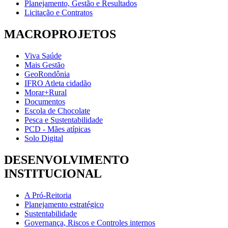
Planejamento, Gestão e Resultados
Licitação e Contratos
MACROPROJETOS
Viva Saúde
Mais Gestão
GeoRondônia
IFRO Atleta cidadão
Morar+Rural
Documentos
Escola de Chocolate
Pesca e Sustentabilidade
PCD - Mães atípicas
Solo Digital
DESENVOLVIMENTO
INSTITUCIONAL
A Pró-Reitoria
Planejamento estratégico
Sustentabilidade
Governança, Riscos e Controles internos