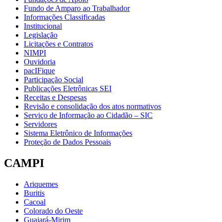
Fundo de Amparo ao Trabalhador
Informações Classificadas
Institucional
Legislação
Licitações e Contratos
NIMPI
Ouvidoria
pacIFique
Participação Social
Publicações Eletrônicas SEI
Receitas e Despesas
Revisão e consolidação dos atos normativos
Serviço de Informação ao Cidadão – SIC
Servidores
Sistema Eletrônico de Informações
Proteção de Dados Pessoais
CAMPI
Ariquemes
Buritis
Cacoal
Colorado do Oeste
Guajará-Mirim