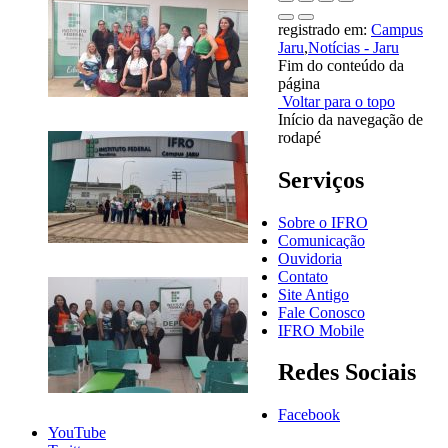
registrado em:
Campus
Jaru
,
Notícias - Jaru
Fim do conteúdo da
página
Voltar para o topo
Início da navegação de
rodapé
Serviços
Sobre o IFRO
Comunicação
Ouvidoria
Contato
Site Antigo
Fale Conosco
IFRO Mobile
Redes Sociais
Facebook
YouTube