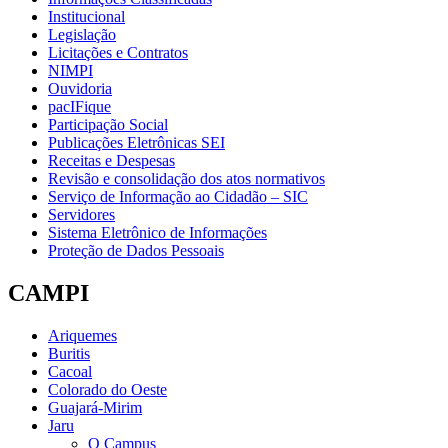
Institucional
Legislação
Licitações e Contratos
NIMPI
Ouvidoria
pacIFique
Participação Social
Publicações Eletrônicas SEI
Receitas e Despesas
Revisão e consolidação dos atos normativos
Serviço de Informação ao Cidadão – SIC
Servidores
Sistema Eletrônico de Informações
Proteção de Dados Pessoais
CAMPI
Ariquemes
Buritis
Cacoal
Colorado do Oeste
Guajará-Mirim
Jaru
O Campus