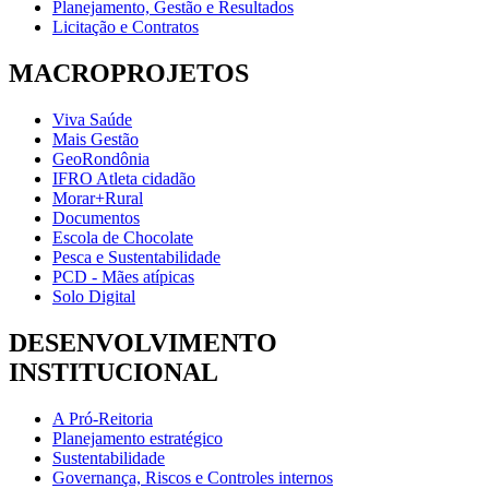
Planejamento, Gestão e Resultados
Licitação e Contratos
MACROPROJETOS
Viva Saúde
Mais Gestão
GeoRondônia
IFRO Atleta cidadão
Morar+Rural
Documentos
Escola de Chocolate
Pesca e Sustentabilidade
PCD - Mães atípicas
Solo Digital
DESENVOLVIMENTO
INSTITUCIONAL
A Pró-Reitoria
Planejamento estratégico
Sustentabilidade
Governança, Riscos e Controles internos