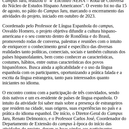
Campus
Jaru, realizou o “4º Encontro NEHA – Roda de Conversa
do Núcleo de Estudos Hispano Americanos”. O evento foi no dia 15
de agosto, no pátio do
Campus
Jaru, marcando o encerramento das
atividades do projeto, iniciado em outubro de 2023.
Coordenado pelo Professor de Língua Espanhola do
campus
,
Osvaldo Homero, o projeto objetiva difundir a cultura hispano-
americana e o seu contexto dentro de Rondônia e do Brasil,
promovendo rodas de conversa, palestras e reuniões com o intuito
de enriquecer o conhecimento geral e específico das diversas
realidades tanto políticas, comerciais, sociais e também culturais dos
países hispanofalantes, bem como conhecer as características,
costumes, hábitos, entre outras características dos povos
hispanófonos. Busca ainda a aplicabilidade e o uso da língua
espanhola com os participantes, oportunizando a prática falada e a
escrita da língua estrangeira, tanto para interessados quanto
iniciantes no idioma.
O encontro contou com a participação de três convidados, sendo
dois nativos e um ex-residente de países de língua espanhola. O
intuito da atividade foi saber mais sobre a presença de estrangeiros
que residem na cidade, suas origens, suas experiências no país e a
prática do idioma espanhol. De início, o Diretor-Geral do
Campus
Jaru, Renato Delmonico, e o Professor Carlos José, Coordenador do
Departamento de Extensão do
campus
à época do início das
atividades do projeto, deram as boas-vindas aos participantes,