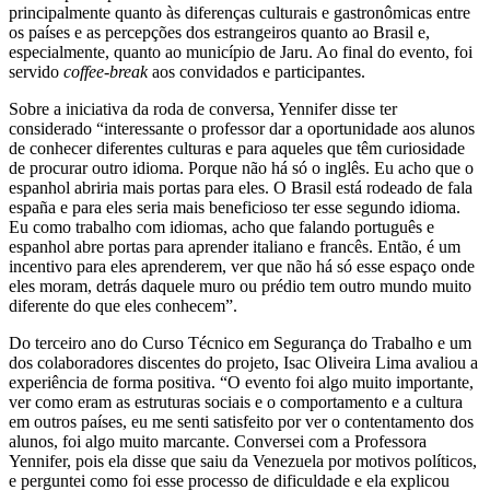
principalmente quanto às diferenças culturais e gastronômicas entre
os países e as percepções dos estrangeiros quanto ao Brasil e,
especialmente, quanto ao município de Jaru. Ao final do evento, foi
servido
coffee-break
aos convidados e participantes.
Sobre a iniciativa da roda de conversa, Yennifer disse ter
considerado “interessante o professor dar a oportunidade aos alunos
de conhecer diferentes culturas e para aqueles que têm curiosidade
de procurar outro idioma. Porque não há só o inglês. Eu acho que o
espanhol abriria mais portas para eles. O Brasil está rodeado de fala
españa e para eles seria mais beneficioso ter esse segundo idioma.
Eu como trabalho com idiomas, acho que falando português e
espanhol abre portas para aprender italiano e francês. Então, é um
incentivo para eles aprenderem, ver que não há só esse espaço onde
eles moram, detrás daquele muro ou prédio tem outro mundo muito
diferente do que eles conhecem”.
Do terceiro ano do Curso Técnico em Segurança do Trabalho e um
dos colaboradores discentes do projeto, Isac Oliveira Lima avaliou a
experiência de forma positiva. “O evento foi algo muito importante,
ver como eram as estruturas sociais e o comportamento e a cultura
em outros países, eu me senti satisfeito por ver o contentamento dos
alunos, foi algo muito marcante. Conversei com a Professora
Yennifer, pois ela disse que saiu da Venezuela por motivos políticos,
e perguntei como foi esse processo de dificuldade e ela explicou