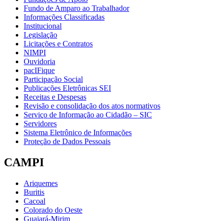
Fundo de Amparo ao Trabalhador
Informações Classificadas
Institucional
Legislação
Licitações e Contratos
NIMPI
Ouvidoria
pacIFique
Participação Social
Publicações Eletrônicas SEI
Receitas e Despesas
Revisão e consolidação dos atos normativos
Serviço de Informação ao Cidadão – SIC
Servidores
Sistema Eletrônico de Informações
Proteção de Dados Pessoais
CAMPI
Ariquemes
Buritis
Cacoal
Colorado do Oeste
Guajará-Mirim