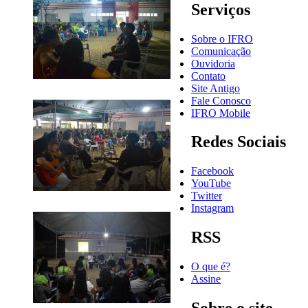
Serviços
Sobre o IFRO
Comunicação
Ouvidoria
Contato
Site Antigo
Fale Conosco
IFRO Mobile
Redes Sociais
Facebook
YouTube
Twitter
Instagram
RSS
O que é?
Assine