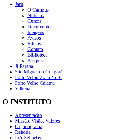
Jaru
O Campus
Notícias
Cursos
Documentos
Imagens
Avisos
Editais
Contato
Biblioteca
Pesquisa
Ji-Paraná
São Miguel do Guaporé
Porto Velho Zona Norte
Porto Velho Calama
Vilhena
O INSTITUTO
Apresentação
Missão, Visão, Valores
Organograma
Reitoria
Pró-Reitorias