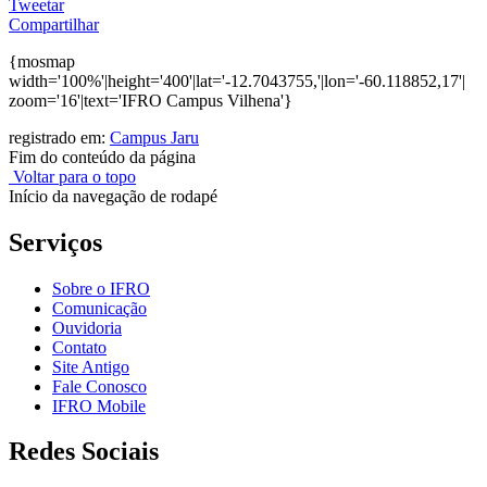
Tweetar
Compartilhar
{mosmap
width='100%'|height='400'|lat='-12.7043755,'|lon='-60.118852,17'|
zoom='16'|text='IFRO Campus Vilhena'}
registrado em:
Campus Jaru
Fim do conteúdo da página
Voltar para o topo
Início da navegação de rodapé
Serviços
Sobre o IFRO
Comunicação
Ouvidoria
Contato
Site Antigo
Fale Conosco
IFRO Mobile
Redes Sociais