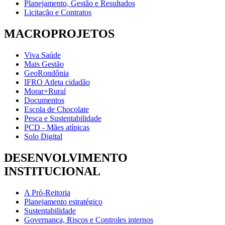
Planejamento, Gestão e Resultados
Licitação e Contratos
MACROPROJETOS
Viva Saúde
Mais Gestão
GeoRondônia
IFRO Atleta cidadão
Morar+Rural
Documentos
Escola de Chocolate
Pesca e Sustentabilidade
PCD - Mães atípicas
Solo Digital
DESENVOLVIMENTO
INSTITUCIONAL
A Pró-Reitoria
Planejamento estratégico
Sustentabilidade
Governança, Riscos e Controles internos