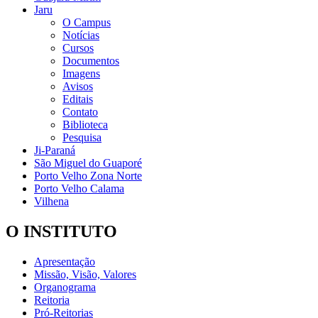
Jaru
O Campus
Notícias
Cursos
Documentos
Imagens
Avisos
Editais
Contato
Biblioteca
Pesquisa
Ji-Paraná
São Miguel do Guaporé
Porto Velho Zona Norte
Porto Velho Calama
Vilhena
O INSTITUTO
Apresentação
Missão, Visão, Valores
Organograma
Reitoria
Pró-Reitorias