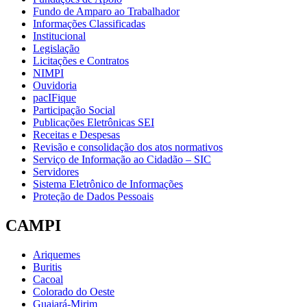
Fundo de Amparo ao Trabalhador
Informações Classificadas
Institucional
Legislação
Licitações e Contratos
NIMPI
Ouvidoria
pacIFique
Participação Social
Publicações Eletrônicas SEI
Receitas e Despesas
Revisão e consolidação dos atos normativos
Serviço de Informação ao Cidadão – SIC
Servidores
Sistema Eletrônico de Informações
Proteção de Dados Pessoais
CAMPI
Ariquemes
Buritis
Cacoal
Colorado do Oeste
Guajará-Mirim