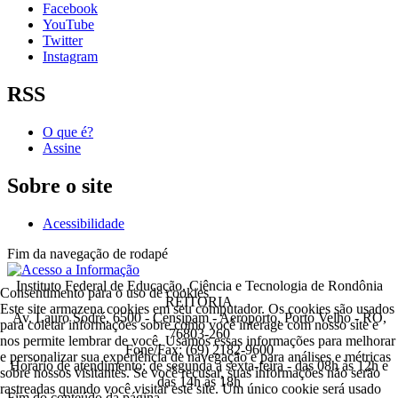
Facebook
YouTube
Twitter
Instagram
RSS
O que é?
Assine
Sobre o site
Acessibilidade
Fim da navegação de rodapé
Instituto Federal de Educação, Ciência e Tecnologia de Rondônia
Consentimento para o uso de cookies
REITORIA
Este site armazena cookies em seu computador. Os cookies são usados
Av. Lauro Sodré, 6500 - Censipam - Aeroporto, Porto Velho - RO,
para coletar informações sobre como você interage com nosso site e
76803-260
nos permite lembrar de você. Usamos essas informações para melhorar
Fone/Fax: (69) 2182-9600
e personalizar sua experiência de navegação e para análises e métricas
Horário de atendimento: de segunda a sexta-feira - das 08h às 12h e
sobre nossos visitantes. Se você recusar, suas informações não serão
das 14h às 18h
rastreadas quando você visitar este site. Um único cookie será usado
Fim do conteúdo da página