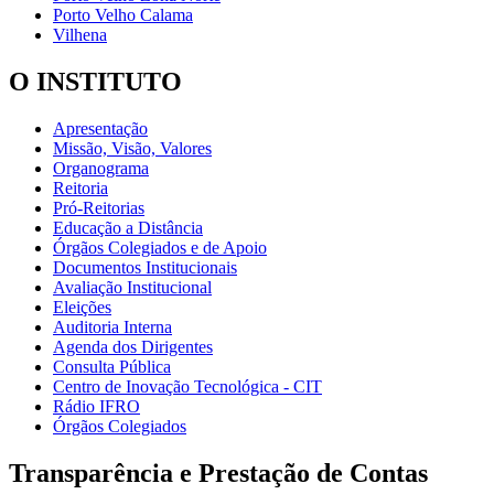
Porto Velho Calama
Vilhena
O INSTITUTO
Apresentação
Missão, Visão, Valores
Organograma
Reitoria
Pró-Reitorias
Educação a Distância
Órgãos Colegiados e de Apoio
Documentos Institucionais
Avaliação Institucional
Eleições
Auditoria Interna
Agenda dos Dirigentes
Consulta Pública
Centro de Inovação Tecnológica - CIT
Rádio IFRO
Órgãos Colegiados
Transparência e Prestação de Contas