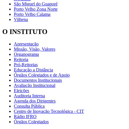
São Miguel do Guaporé
Porto Velho Zona Norte
Porto Velho Calama
Vilhena
O INSTITUTO
Apresentação
Missão, Visão, Valores
Organograma
Reitoria
Pró-Reitorias
Educação a Distância
Órgãos Colegiados e de Apoio
Documentos Institucionais
Avaliação Institucional
Eleições
Auditoria Interna
Agenda dos Dirigentes
Consulta Pública
Centro de Inovação Tecnológica - CIT
Rádio IFRO
Órgãos Colegiados