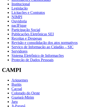
Institucional
Legislação
Licitações e Contratos
NIMPI
Ouvidoria
pacIFique
Participação Social
Publicações Eletrônicas SEI
Receitas e Despesas
Revisão e consolidação dos atos normativos
Serviço de Informação ao Cidadão – SIC
Servidores
Sistema Eletrônico de Informações
Proteção de Dados Pessoais
CAMPI
Ariquemes
Buritis
Cacoal
Colorado do Oeste
Guajará-Mirim
Jaru
Ji-Paraná