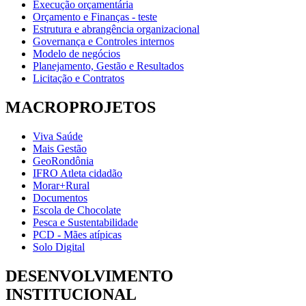
Execução orçamentária
Orçamento e Finanças - teste
Estrutura e abrangência organizacional
Governança e Controles internos
Modelo de negócios
Planejamento, Gestão e Resultados
Licitação e Contratos
MACROPROJETOS
Viva Saúde
Mais Gestão
GeoRondônia
IFRO Atleta cidadão
Morar+Rural
Documentos
Escola de Chocolate
Pesca e Sustentabilidade
PCD - Mães atípicas
Solo Digital
DESENVOLVIMENTO
INSTITUCIONAL