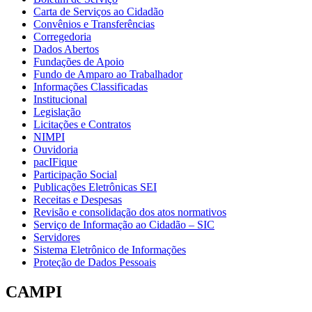
Carta de Serviços ao Cidadão
Convênios e Transferências
Corregedoria
Dados Abertos
Fundações de Apoio
Fundo de Amparo ao Trabalhador
Informações Classificadas
Institucional
Legislação
Licitações e Contratos
NIMPI
Ouvidoria
pacIFique
Participação Social
Publicações Eletrônicas SEI
Receitas e Despesas
Revisão e consolidação dos atos normativos
Serviço de Informação ao Cidadão – SIC
Servidores
Sistema Eletrônico de Informações
Proteção de Dados Pessoais
CAMPI