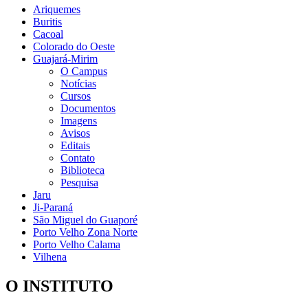
Ariquemes
Buritis
Cacoal
Colorado do Oeste
Guajará-Mirim
O Campus
Notícias
Cursos
Documentos
Imagens
Avisos
Editais
Contato
Biblioteca
Pesquisa
Jaru
Ji-Paraná
São Miguel do Guaporé
Porto Velho Zona Norte
Porto Velho Calama
Vilhena
O INSTITUTO