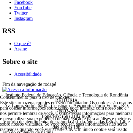
Facebook
YouTube
Twitter
Instagram
RSS
O que é?
Assine
Sobre o site
Acessibilidade
Fim da navegação de rodapé
Instituto Federal de Educação, Ciência e Tecnologia de Rondônia
Consentimento para o uso de cookies
REITORIA
Este site armazena cookies em seu computador. Os cookies são usados
Av. Lauro Sodré, 6500 - Censipam - Aeroporto, Porto Velho - RO,
para coletar informações sobre como você interage com nosso site e
76803-260
nos permite lembrar de você. Usamos essas informações para melhorar
Fone/Fax: (69) 2182-9600
e personalizar sua experiência de navegação e para análises e métricas
Horário de atendimento: de segunda a sexta-feira - das 08h às 12h e
sobre nossos visitantes. Se você recusar, suas informações não serão
das 14h às 18h
rastreadas quando você visitar este site. Um único cookie será usado
Fim do conteúdo da página