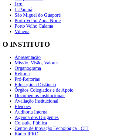
Jaru
Ji-Paraná
São Miguel do Guaporé
Porto Velho Zona Norte
Porto Velho Calama
Vilhena
O INSTITUTO
Apresentação
Missão, Visão, Valores
Organograma
Reitoria
Pró-Reitorias
Educação a Distância
Órgãos Colegiados e de Apoio
Documentos Institucionais
Avaliação Institucional
Eleições
Auditoria Interna
Agenda dos Dirigentes
Consulta Pública
Centro de Inovação Tecnológica - CIT
Rádio IFRO