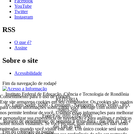
Facebook
YouTube
Twitter
Instagram
RSS
O que é?
Assine
Sobre o site
Acessibilidade
Fim da navegação de rodapé
Instituto Federal de Educação, Ciência e Tecnologia de Rondônia
Consentimento para o uso de cookies
REITORIA
Este site armazena cookies em seu computador. Os cookies são usados
Av. Lauro Sodré, 6500 - Censipam - Aeroporto, Porto Velho - RO,
para coletar informações sobre como você interage com nosso site e
76803-260
nos permite lembrar de você. Usamos essas informações para melhorar
Fone/Fax: (69) 2182-9600
e personalizar sua experiência de navegação e para análises e métricas
Horário de atendimento: de segunda a sexta-feira - das 08h às 12h e
sobre nossos visitantes. Se você recusar, suas informações não serão
das 14h às 18h
rastreadas quando você visitar este site. Um único cookie será usado
Fim do conteúdo da página