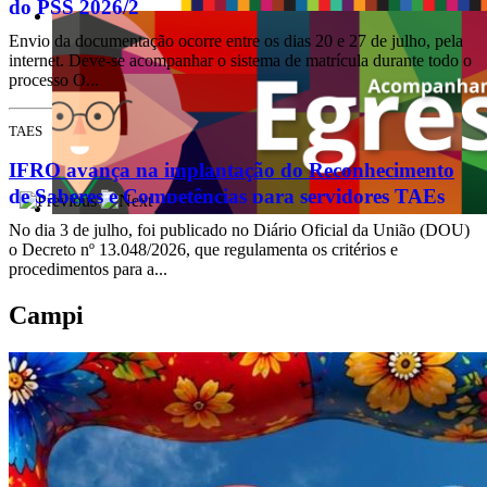
do PSS 2026/2
Envio da documentação ocorre entre os dias 20 e 27 de julho, pela
internet. Deve-se acompanhar o sistema de matrícula durante todo o
processo O...
TAES
IFRO avança na implantação do Reconhecimento
de Saberes e Competências para servidores TAEs
No dia 3 de julho, foi publicado no Diário Oficial da União (DOU)
o Decreto nº 13.048/2026, que regulamenta os critérios e
procedimentos para a...
Campi