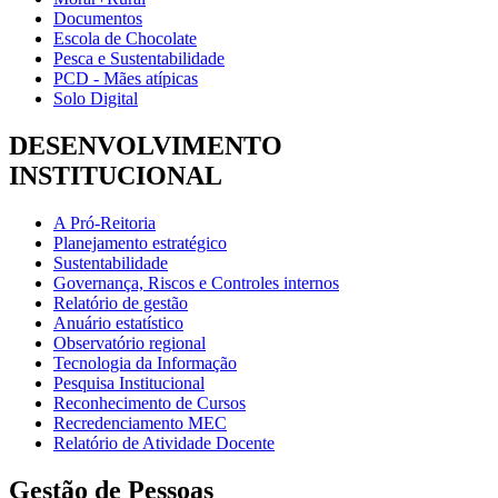
Documentos
Escola de Chocolate
Pesca e Sustentabilidade
PCD - Mães atípicas
Solo Digital
DESENVOLVIMENTO
INSTITUCIONAL
A Pró-Reitoria
Planejamento estratégico
Sustentabilidade
Governança, Riscos e Controles internos
Relatório de gestão
Anuário estatístico
Observatório regional
Tecnologia da Informação
Pesquisa Institucional
Reconhecimento de Cursos
Recredenciamento MEC
Relatório de Atividade Docente
Gestão de Pessoas