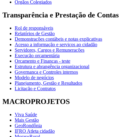
Órgãos Colegiados
Transparência e Prestação de Contas
Rol de responsáveis
Relatórios de Gestão
Demonstrações contábeis e notas explicativas
Acesso a informação e serviços ao cidadão
Servidores, Cargos e Remunerações
Execução orçamentária
Orçamento e Finanças - teste
Estrutura e abrangência organizacional
Governança e Controles internos
Modelo de negócios
Planejamento, Gestão e Resultados
Licitação e Contratos
MACROPROJETOS
Viva Saúde
Mais Gestão
GeoRondônia
IFRO Atleta cidadão
Morar+Rural