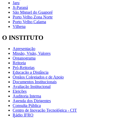
Jaru
Ji-Paraná
São Miguel do Guaporé
Porto Velho Zona Norte
Porto Velho Calama
Vilhena
O INSTITUTO
Apresentação
Missão, Visão, Valores
Organograma
Reitoria
Pró-Reitorias
Educação a Distância
Órgãos Colegiados e de Apoio
Documentos Institucionais
Avaliação Institucional
Eleições
Auditoria Interna
Agenda dos Dirigentes
Consulta Pública
Centro de Inovação Tecnológica - CIT
Rádio IFRO