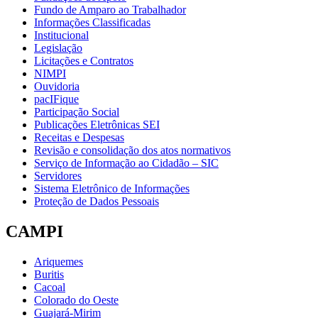
Fundo de Amparo ao Trabalhador
Informações Classificadas
Institucional
Legislação
Licitações e Contratos
NIMPI
Ouvidoria
pacIFique
Participação Social
Publicações Eletrônicas SEI
Receitas e Despesas
Revisão e consolidação dos atos normativos
Serviço de Informação ao Cidadão – SIC
Servidores
Sistema Eletrônico de Informações
Proteção de Dados Pessoais
CAMPI
Ariquemes
Buritis
Cacoal
Colorado do Oeste
Guajará-Mirim