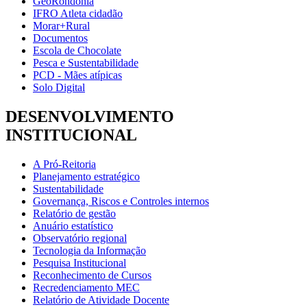
GeoRondônia
IFRO Atleta cidadão
Morar+Rural
Documentos
Escola de Chocolate
Pesca e Sustentabilidade
PCD - Mães atípicas
Solo Digital
DESENVOLVIMENTO
INSTITUCIONAL
A Pró-Reitoria
Planejamento estratégico
Sustentabilidade
Governança, Riscos e Controles internos
Relatório de gestão
Anuário estatístico
Observatório regional
Tecnologia da Informação
Pesquisa Institucional
Reconhecimento de Cursos
Recredenciamento MEC
Relatório de Atividade Docente