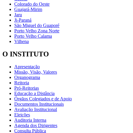
Colorado do Oeste
Guajará-Mirim
Jaru
Ji-Paraná
São Miguel do Guaporé
Porto Velho Zona Norte
Porto Velho Calama
Vilhena
O INSTITUTO
Apresentação
Missão, Visão, Valores
Organograma
Reitoria
Pró-Reitorias
Educação a Distância
Órgãos Colegiados e de Apoio
Documentos Institucionais
Avaliação Institucional
Eleições
Auditoria Interna
Agenda dos Dirigentes
Consulta Pública