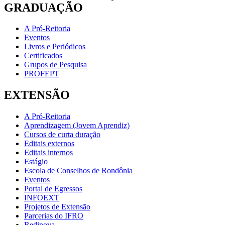
GRADUAÇÃO
A Pró-Reitoria
Eventos
Livros e Periódicos
Certificados
Grupos de Pesquisa
PROFEPT
EXTENSÃO
A Pró-Reitoria
Aprendizagem (Jovem Aprendiz)
Cursos de curta duração
Editais externos
Editais internos
Estágio
Escola de Conselhos de Rondônia
Eventos
Portal de Egressos
INFOEXT
Projetos de Extensão
Parcerias do IFRO
Redinova