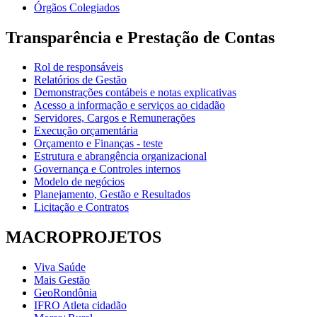
Órgãos Colegiados
Transparência e Prestação de Contas
Rol de responsáveis
Relatórios de Gestão
Demonstrações contábeis e notas explicativas
Acesso a informação e serviços ao cidadão
Servidores, Cargos e Remunerações
Execução orçamentária
Orçamento e Finanças - teste
Estrutura e abrangência organizacional
Governança e Controles internos
Modelo de negócios
Planejamento, Gestão e Resultados
Licitação e Contratos
MACROPROJETOS
Viva Saúde
Mais Gestão
GeoRondônia
IFRO Atleta cidadão