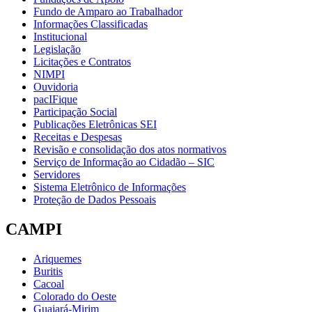
Fundo de Amparo ao Trabalhador
Informações Classificadas
Institucional
Legislação
Licitações e Contratos
NIMPI
Ouvidoria
pacIFique
Participação Social
Publicações Eletrônicas SEI
Receitas e Despesas
Revisão e consolidação dos atos normativos
Serviço de Informação ao Cidadão – SIC
Servidores
Sistema Eletrônico de Informações
Proteção de Dados Pessoais
CAMPI
Ariquemes
Buritis
Cacoal
Colorado do Oeste
Guajará-Mirim