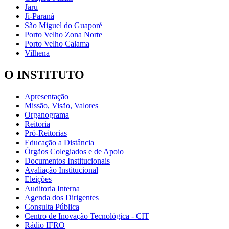
Jaru
Ji-Paraná
São Miguel do Guaporé
Porto Velho Zona Norte
Porto Velho Calama
Vilhena
O INSTITUTO
Apresentação
Missão, Visão, Valores
Organograma
Reitoria
Pró-Reitorias
Educação a Distância
Órgãos Colegiados e de Apoio
Documentos Institucionais
Avaliação Institucional
Eleições
Auditoria Interna
Agenda dos Dirigentes
Consulta Pública
Centro de Inovação Tecnológica - CIT
Rádio IFRO