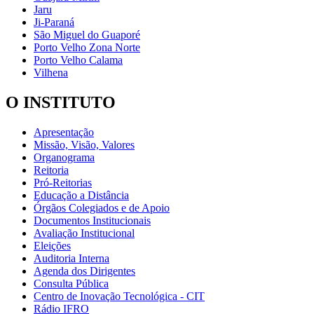
Jaru
Ji-Paraná
São Miguel do Guaporé
Porto Velho Zona Norte
Porto Velho Calama
Vilhena
O INSTITUTO
Apresentação
Missão, Visão, Valores
Organograma
Reitoria
Pró-Reitorias
Educação a Distância
Órgãos Colegiados e de Apoio
Documentos Institucionais
Avaliação Institucional
Eleições
Auditoria Interna
Agenda dos Dirigentes
Consulta Pública
Centro de Inovação Tecnológica - CIT
Rádio IFRO