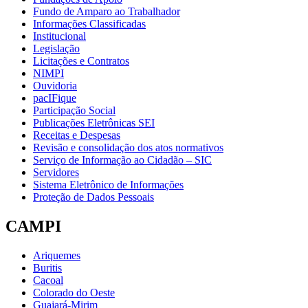
Fundo de Amparo ao Trabalhador
Informações Classificadas
Institucional
Legislação
Licitações e Contratos
NIMPI
Ouvidoria
pacIFique
Participação Social
Publicações Eletrônicas SEI
Receitas e Despesas
Revisão e consolidação dos atos normativos
Serviço de Informação ao Cidadão – SIC
Servidores
Sistema Eletrônico de Informações
Proteção de Dados Pessoais
CAMPI
Ariquemes
Buritis
Cacoal
Colorado do Oeste
Guajará-Mirim