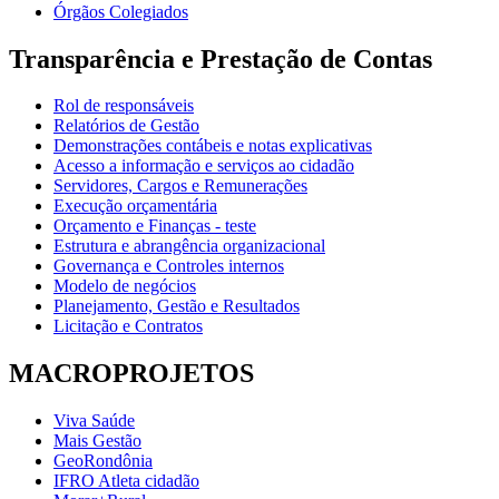
Órgãos Colegiados
Transparência e Prestação de Contas
Rol de responsáveis
Relatórios de Gestão
Demonstrações contábeis e notas explicativas
Acesso a informação e serviços ao cidadão
Servidores, Cargos e Remunerações
Execução orçamentária
Orçamento e Finanças - teste
Estrutura e abrangência organizacional
Governança e Controles internos
Modelo de negócios
Planejamento, Gestão e Resultados
Licitação e Contratos
MACROPROJETOS
Viva Saúde
Mais Gestão
GeoRondônia
IFRO Atleta cidadão