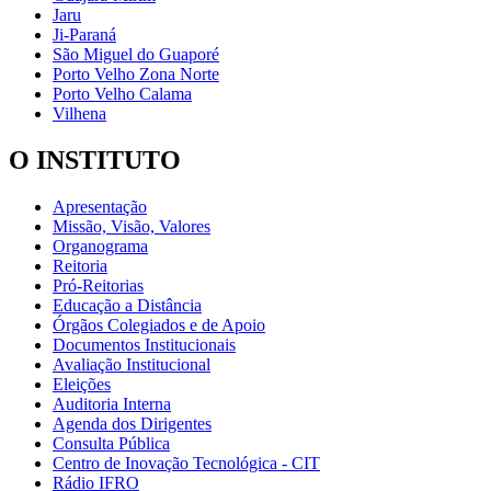
Jaru
Ji-Paraná
São Miguel do Guaporé
Porto Velho Zona Norte
Porto Velho Calama
Vilhena
O INSTITUTO
Apresentação
Missão, Visão, Valores
Organograma
Reitoria
Pró-Reitorias
Educação a Distância
Órgãos Colegiados e de Apoio
Documentos Institucionais
Avaliação Institucional
Eleições
Auditoria Interna
Agenda dos Dirigentes
Consulta Pública
Centro de Inovação Tecnológica - CIT
Rádio IFRO