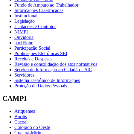
Fundo de Amparo ao Trabalhador
Informações Classificadas
Institucional
Legislação
Licitações e Contratos
NIMPI
Ouvidoria
pacIFique
Participação Social
Publicações Eletrônicas SEI
Receitas e Despesas
Revisão e consolidação dos atos normativos
Serviço de Informação ao Cidadão – SIC
Servidores
Sistema Eletrônico de Informações
Proteção de Dados Pessoais
CAMPI
Ariquemes
Buritis
Cacoal
Colorado do Oeste
Guajará-Mirim