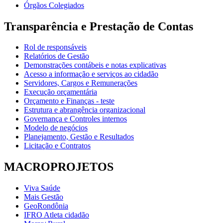
Órgãos Colegiados
Transparência e Prestação de Contas
Rol de responsáveis
Relatórios de Gestão
Demonstrações contábeis e notas explicativas
Acesso a informação e serviços ao cidadão
Servidores, Cargos e Remunerações
Execução orçamentária
Orçamento e Finanças - teste
Estrutura e abrangência organizacional
Governança e Controles internos
Modelo de negócios
Planejamento, Gestão e Resultados
Licitação e Contratos
MACROPROJETOS
Viva Saúde
Mais Gestão
GeoRondônia
IFRO Atleta cidadão