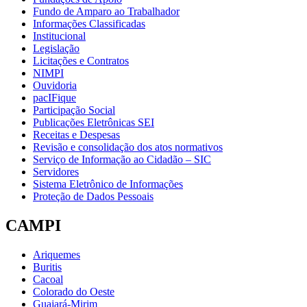
Fundo de Amparo ao Trabalhador
Informações Classificadas
Institucional
Legislação
Licitações e Contratos
NIMPI
Ouvidoria
pacIFique
Participação Social
Publicações Eletrônicas SEI
Receitas e Despesas
Revisão e consolidação dos atos normativos
Serviço de Informação ao Cidadão – SIC
Servidores
Sistema Eletrônico de Informações
Proteção de Dados Pessoais
CAMPI
Ariquemes
Buritis
Cacoal
Colorado do Oeste
Guajará-Mirim