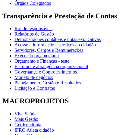
Órgãos Colegiados
Transparência e Prestação de Contas
Rol de responsáveis
Relatórios de Gestão
Demonstrações contábeis e notas explicativas
Acesso a informação e serviços ao cidadão
Servidores, Cargos e Remunerações
Execução orçamentária
Orçamento e Finanças - teste
Estrutura e abrangência organizacional
Governança e Controles internos
Modelo de negócios
Planejamento, Gestão e Resultados
Licitação e Contratos
MACROPROJETOS
Viva Saúde
Mais Gestão
GeoRondônia
IFRO Atleta cidadão