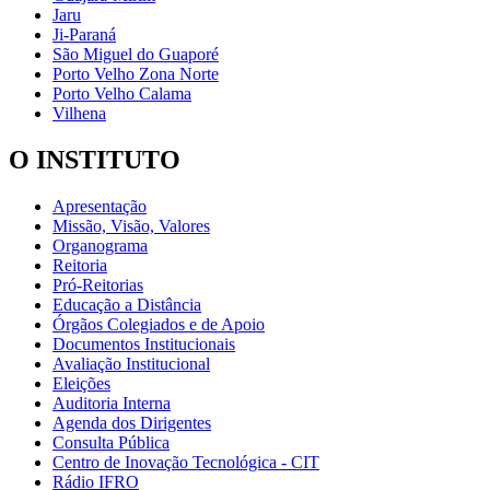
Jaru
Ji-Paraná
São Miguel do Guaporé
Porto Velho Zona Norte
Porto Velho Calama
Vilhena
O INSTITUTO
Apresentação
Missão, Visão, Valores
Organograma
Reitoria
Pró-Reitorias
Educação a Distância
Órgãos Colegiados e de Apoio
Documentos Institucionais
Avaliação Institucional
Eleições
Auditoria Interna
Agenda dos Dirigentes
Consulta Pública
Centro de Inovação Tecnológica - CIT
Rádio IFRO