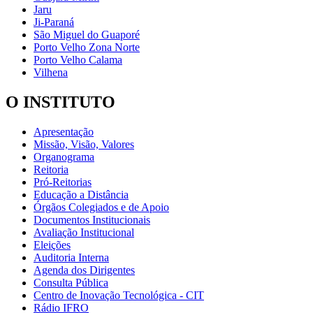
Jaru
Ji-Paraná
São Miguel do Guaporé
Porto Velho Zona Norte
Porto Velho Calama
Vilhena
O INSTITUTO
Apresentação
Missão, Visão, Valores
Organograma
Reitoria
Pró-Reitorias
Educação a Distância
Órgãos Colegiados e de Apoio
Documentos Institucionais
Avaliação Institucional
Eleições
Auditoria Interna
Agenda dos Dirigentes
Consulta Pública
Centro de Inovação Tecnológica - CIT
Rádio IFRO