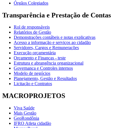
Órgãos Colegiados
Transparência e Prestação de Contas
Rol de responsáveis
Relatórios de Gestão
Demonstrações contábeis e notas explicativas
Acesso a informação e serviços ao cidadão
Servidores, Cargos e Remunerações
Execução orçamentária
Orçamento e Finanças - teste
Estrutura e abrangência organizacional
Governança e Controles internos
Modelo de negócios
Planejamento, Gestão e Resultados
Licitação e Contratos
MACROPROJETOS
Viva Saúde
Mais Gestão
GeoRondônia
IFRO Atleta cidadão