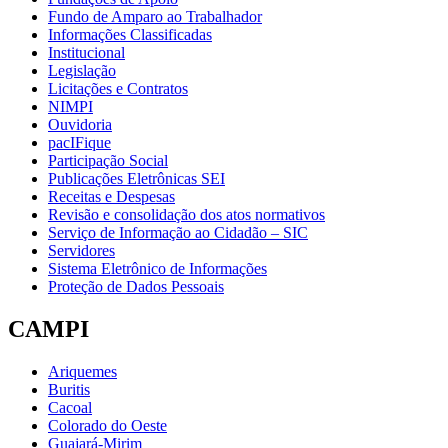
Fundo de Amparo ao Trabalhador
Informações Classificadas
Institucional
Legislação
Licitações e Contratos
NIMPI
Ouvidoria
pacIFique
Participação Social
Publicações Eletrônicas SEI
Receitas e Despesas
Revisão e consolidação dos atos normativos
Serviço de Informação ao Cidadão – SIC
Servidores
Sistema Eletrônico de Informações
Proteção de Dados Pessoais
CAMPI
Ariquemes
Buritis
Cacoal
Colorado do Oeste
Guajará-Mirim