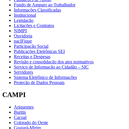
Fundo de Amparo ao Trabalhador
Informações Classificadas
Institucional
Legislação
Licitações e Contratos
NIMPI
Ouvidoria
pacIFique
Participação Social
Publicações Eletrônicas SEI
Receitas e Despesas
Revisão e consolidação dos atos normativos
Serviço de Informação ao Cidadão – SIC
Servidores
Sistema Eletrônico de Informações
Proteção de Dados Pessoais
CAMPI
Ariquemes
Buritis
Cacoal
Colorado do Oeste
Guajará-Mirim