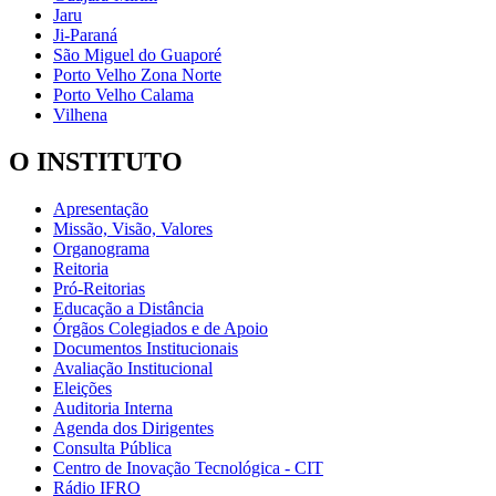
Jaru
Ji-Paraná
São Miguel do Guaporé
Porto Velho Zona Norte
Porto Velho Calama
Vilhena
O INSTITUTO
Apresentação
Missão, Visão, Valores
Organograma
Reitoria
Pró-Reitorias
Educação a Distância
Órgãos Colegiados e de Apoio
Documentos Institucionais
Avaliação Institucional
Eleições
Auditoria Interna
Agenda dos Dirigentes
Consulta Pública
Centro de Inovação Tecnológica - CIT
Rádio IFRO