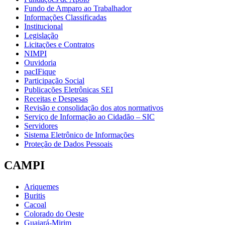
Fundo de Amparo ao Trabalhador
Informações Classificadas
Institucional
Legislação
Licitações e Contratos
NIMPI
Ouvidoria
pacIFique
Participação Social
Publicações Eletrônicas SEI
Receitas e Despesas
Revisão e consolidação dos atos normativos
Serviço de Informação ao Cidadão – SIC
Servidores
Sistema Eletrônico de Informações
Proteção de Dados Pessoais
CAMPI
Ariquemes
Buritis
Cacoal
Colorado do Oeste
Guajará-Mirim