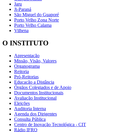
Jaru
Ji-Paraná
São Miguel do Guaporé
Porto Velho Zona Norte
Porto Velho Calama
Vilhena
O INSTITUTO
Apresentação
Missão, Visão, Valores
Organograma
Reitoria
Pró-Reitorias
Educação a Distância
Órgãos Colegiados e de Apoio
Documentos Institucionais
Avaliação Institucional
Eleições
Auditoria Interna
Agenda dos Dirigentes
Consulta Pública
Centro de Inovação Tecnológica - CIT
Rádio IFRO