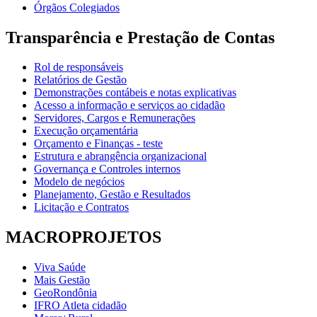
Órgãos Colegiados
Transparência e Prestação de Contas
Rol de responsáveis
Relatórios de Gestão
Demonstrações contábeis e notas explicativas
Acesso a informação e serviços ao cidadão
Servidores, Cargos e Remunerações
Execução orçamentária
Orçamento e Finanças - teste
Estrutura e abrangência organizacional
Governança e Controles internos
Modelo de negócios
Planejamento, Gestão e Resultados
Licitação e Contratos
MACROPROJETOS
Viva Saúde
Mais Gestão
GeoRondônia
IFRO Atleta cidadão