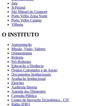
Jaru
Ji-Paraná
São Miguel do Guaporé
Porto Velho Zona Norte
Porto Velho Calama
Vilhena
O INSTITUTO
Apresentação
Missão, Visão, Valores
Organograma
Reitoria
Pró-Reitorias
Educação a Distância
Órgãos Colegiados e de Apoio
Documentos Institucionais
Avaliação Institucional
Eleições
Auditoria Interna
Agenda dos Dirigentes
Consulta Pública
Centro de Inovação Tecnológica - CIT
Rádio IFRO