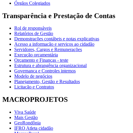
Órgãos Colegiados
Transparência e Prestação de Contas
Rol de responsáveis
Relatórios de Gestão
Demonstrações contábeis e notas explicativas
Acesso a informação e serviços ao cidadão
Servidores, Cargos e Remunerações
Execução orçamentária
Orçamento e Finanças - teste
Estrutura e abrangência organizacional
Governança e Controles internos
Modelo de negócios
Planejamento, Gestão e Resultados
Licitação e Contratos
MACROPROJETOS
Viva Saúde
Mais Gestão
GeoRondônia
IFRO Atleta cidadão