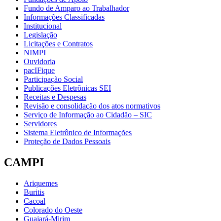
Fundo de Amparo ao Trabalhador
Informações Classificadas
Institucional
Legislação
Licitações e Contratos
NIMPI
Ouvidoria
pacIFique
Participação Social
Publicações Eletrônicas SEI
Receitas e Despesas
Revisão e consolidação dos atos normativos
Serviço de Informação ao Cidadão – SIC
Servidores
Sistema Eletrônico de Informações
Proteção de Dados Pessoais
CAMPI
Ariquemes
Buritis
Cacoal
Colorado do Oeste
Guajará-Mirim