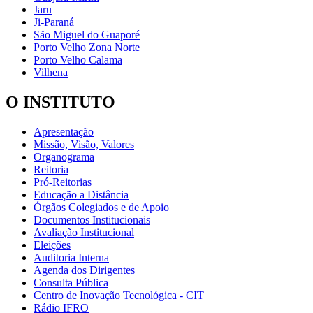
Jaru
Ji-Paraná
São Miguel do Guaporé
Porto Velho Zona Norte
Porto Velho Calama
Vilhena
O INSTITUTO
Apresentação
Missão, Visão, Valores
Organograma
Reitoria
Pró-Reitorias
Educação a Distância
Órgãos Colegiados e de Apoio
Documentos Institucionais
Avaliação Institucional
Eleições
Auditoria Interna
Agenda dos Dirigentes
Consulta Pública
Centro de Inovação Tecnológica - CIT
Rádio IFRO