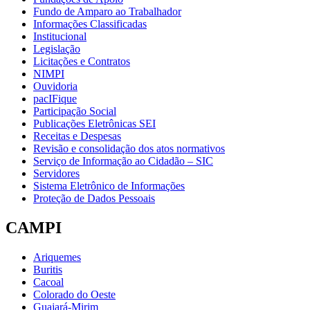
Fundo de Amparo ao Trabalhador
Informações Classificadas
Institucional
Legislação
Licitações e Contratos
NIMPI
Ouvidoria
pacIFique
Participação Social
Publicações Eletrônicas SEI
Receitas e Despesas
Revisão e consolidação dos atos normativos
Serviço de Informação ao Cidadão – SIC
Servidores
Sistema Eletrônico de Informações
Proteção de Dados Pessoais
CAMPI
Ariquemes
Buritis
Cacoal
Colorado do Oeste
Guajará-Mirim