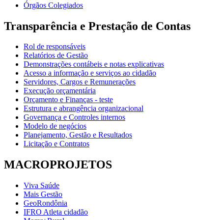
Órgãos Colegiados
Transparência e Prestação de Contas
Rol de responsáveis
Relatórios de Gestão
Demonstrações contábeis e notas explicativas
Acesso a informação e serviços ao cidadão
Servidores, Cargos e Remunerações
Execução orçamentária
Orçamento e Finanças - teste
Estrutura e abrangência organizacional
Governança e Controles internos
Modelo de negócios
Planejamento, Gestão e Resultados
Licitação e Contratos
MACROPROJETOS
Viva Saúde
Mais Gestão
GeoRondônia
IFRO Atleta cidadão