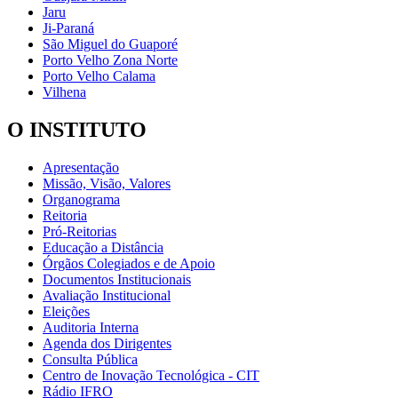
Jaru
Ji-Paraná
São Miguel do Guaporé
Porto Velho Zona Norte
Porto Velho Calama
Vilhena
O INSTITUTO
Apresentação
Missão, Visão, Valores
Organograma
Reitoria
Pró-Reitorias
Educação a Distância
Órgãos Colegiados e de Apoio
Documentos Institucionais
Avaliação Institucional
Eleições
Auditoria Interna
Agenda dos Dirigentes
Consulta Pública
Centro de Inovação Tecnológica - CIT
Rádio IFRO