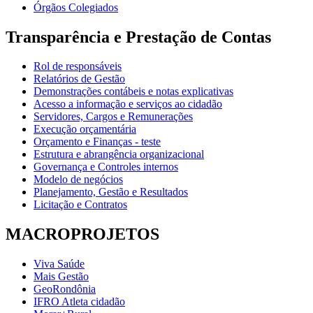
Órgãos Colegiados
Transparência e Prestação de Contas
Rol de responsáveis
Relatórios de Gestão
Demonstrações contábeis e notas explicativas
Acesso a informação e serviços ao cidadão
Servidores, Cargos e Remunerações
Execução orçamentária
Orçamento e Finanças - teste
Estrutura e abrangência organizacional
Governança e Controles internos
Modelo de negócios
Planejamento, Gestão e Resultados
Licitação e Contratos
MACROPROJETOS
Viva Saúde
Mais Gestão
GeoRondônia
IFRO Atleta cidadão