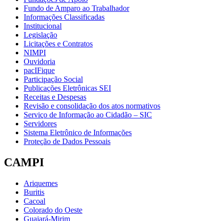
Fundo de Amparo ao Trabalhador
Informações Classificadas
Institucional
Legislação
Licitações e Contratos
NIMPI
Ouvidoria
pacIFique
Participação Social
Publicações Eletrônicas SEI
Receitas e Despesas
Revisão e consolidação dos atos normativos
Serviço de Informação ao Cidadão – SIC
Servidores
Sistema Eletrônico de Informações
Proteção de Dados Pessoais
CAMPI
Ariquemes
Buritis
Cacoal
Colorado do Oeste
Guajará-Mirim