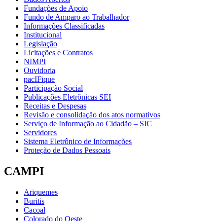
Fundações de Apoio
Fundo de Amparo ao Trabalhador
Informações Classificadas
Institucional
Legislação
Licitações e Contratos
NIMPI
Ouvidoria
pacIFique
Participação Social
Publicações Eletrônicas SEI
Receitas e Despesas
Revisão e consolidação dos atos normativos
Serviço de Informação ao Cidadão – SIC
Servidores
Sistema Eletrônico de Informações
Proteção de Dados Pessoais
CAMPI
Ariquemes
Buritis
Cacoal
Colorado do Oeste