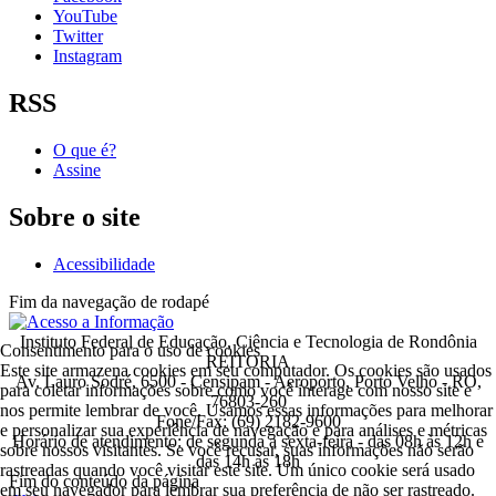
YouTube
Twitter
Instagram
RSS
O que é?
Assine
Sobre o site
Acessibilidade
Fim da navegação de rodapé
Instituto Federal de Educação, Ciência e Tecnologia de Rondônia
Consentimento para o uso de cookies
REITORIA
Este site armazena cookies em seu computador. Os cookies são usados
Av. Lauro Sodré, 6500 - Censipam - Aeroporto, Porto Velho - RO,
para coletar informações sobre como você interage com nosso site e
76803-260
nos permite lembrar de você. Usamos essas informações para melhorar
Fone/Fax: (69) 2182-9600
e personalizar sua experiência de navegação e para análises e métricas
Horário de atendimento: de segunda a sexta-feira - das 08h às 12h e
sobre nossos visitantes. Se você recusar, suas informações não serão
das 14h às 18h
rastreadas quando você visitar este site. Um único cookie será usado
Fim do conteúdo da página
em seu navegador para lembrar sua preferência de não ser rastreado.