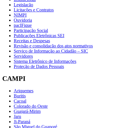
Legislação
Licitações e Contratos
NIMPI
Ouvidoria
pacIFique
Participação Social
Publicações Eletrônicas SEI
Receitas e Despesas
Revisão e consolidação dos atos normativos
Serviço de Informação ao Cidadão – SIC
Servidores
Sistema Eletrônico de Informações
Proteção de Dados Pessoais
CAMPI
Ariquemes
Buritis
Cacoal
Colorado do Oeste
Guajará-Mirim
Jaru
Ji-Paraná
São Miguel do Guaporé