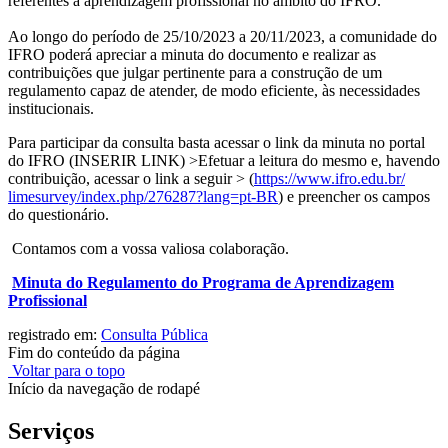
referentes à aprendizagem profissional no âmbito do IFRO.
Ao longo do período de 25/10/2023 a 20/11/2023, a comunidade do
IFRO poderá apreciar a minuta do documento e realizar as
contribuições que julgar pertinente para a construção de um
regulamento capaz de atender, de modo eficiente, às necessidades
institucionais.
Para participar da consulta basta acessar o link da minuta no portal
do IFRO (INSERIR LINK) >Efetuar a leitura do mesmo e, havendo
contribuição, acessar o link a seguir > (
https://www.ifro.edu.br/
limesurvey/index.php/276287?
lang=pt-BR
) e preencher os campos
do questionário.
Contamos com a vossa valiosa colaboração.
Minuta do Regulamento do Programa de Aprendizagem
Profissional
registrado em:
Consulta Pública
Fim do conteúdo da página
Voltar para o topo
Início da navegação de rodapé
Serviços