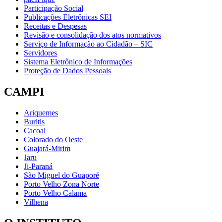
Participação Social
Publicações Eletrônicas SEI
Receitas e Despesas
Revisão e consolidação dos atos normativos
Serviço de Informação ao Cidadão – SIC
Servidores
Sistema Eletrônico de Informações
Proteção de Dados Pessoais
CAMPI
Ariquemes
Buritis
Cacoal
Colorado do Oeste
Guajará-Mirim
Jaru
Ji-Paraná
São Miguel do Guaporé
Porto Velho Zona Norte
Porto Velho Calama
Vilhena