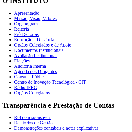
O INSTITUTO
Apresentação
Missão, Visão, Valores
Organograma
Reitoria
Pró-Reitorias
Educação a Distância
Órgãos Colegiados e de Apoio
Documentos Institucionais
Avaliação Institucional
Eleições
Auditoria Interna
Agenda dos Dirigentes
Consulta Pública
Centro de Inovação Tecnológica - CIT
Rádio IFRO
Órgãos Colegiados
Transparência e Prestação de Contas
Rol de responsáveis
Relatórios de Gestão
Demonstrações contábeis e notas explicativas