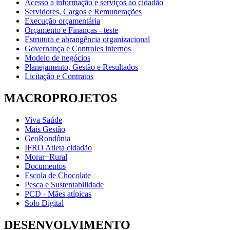
Acesso a informação e serviços ao cidadão
Servidores, Cargos e Remunerações
Execução orçamentária
Orçamento e Finanças - teste
Estrutura e abrangência organizacional
Governança e Controles internos
Modelo de negócios
Planejamento, Gestão e Resultados
Licitação e Contratos
MACROPROJETOS
Viva Saúde
Mais Gestão
GeoRondônia
IFRO Atleta cidadão
Morar+Rural
Documentos
Escola de Chocolate
Pesca e Sustentabilidade
PCD - Mães atípicas
Solo Digital
DESENVOLVIMENTO