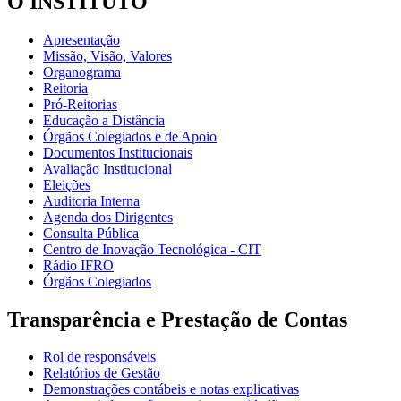
O INSTITUTO
Apresentação
Missão, Visão, Valores
Organograma
Reitoria
Pró-Reitorias
Educação a Distância
Órgãos Colegiados e de Apoio
Documentos Institucionais
Avaliação Institucional
Eleições
Auditoria Interna
Agenda dos Dirigentes
Consulta Pública
Centro de Inovação Tecnológica - CIT
Rádio IFRO
Órgãos Colegiados
Transparência e Prestação de Contas
Rol de responsáveis
Relatórios de Gestão
Demonstrações contábeis e notas explicativas