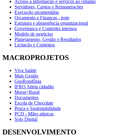
Acesso a informação e serviços ao cidadão
Servidores, Cargos e Remunerações
Execução orçamentária
Orçamento e Finanças - teste
Estrutura e abrangência organizacional
Governança e Controles internos
Modelo de negócios
Planejamento, Gestão e Resultados
Licitação e Contratos
MACROPROJETOS
Viva Saúde
Mais Gestão
GeoRondônia
IFRO Atleta cidadão
Morar+Rural
Documentos
Escola de Chocolate
Pesca e Sustentabilidade
PCD - Mães atípicas
Solo Digital
DESENVOLVIMENTO