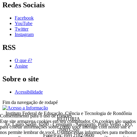
Redes Sociais
Facebook
YouTube
Twitter
Instagram
RSS
O que é?
Assine
Sobre o site
Acessibilidade
Fim da navegação de rodapé
Instituto Federal de Educação, Ciência e Tecnologia de Rondônia
Consentimento para o uso de cookies
REITORIA
Este site armazena cookies em seu computador. Os cookies são usados
Av. Lauro Sodré, 6500 - Censipam - Aeroporto, Porto Velho - RO,
para coletar informações sobre como você interage com nosso site e
76803-260
nos permite lembrar de você. Usamos essas informações para melhorar
Fone/Fax: (69) 2182-9600