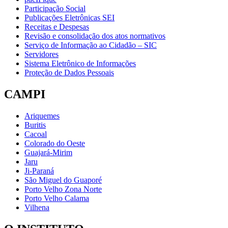
Participação Social
Publicações Eletrônicas SEI
Receitas e Despesas
Revisão e consolidação dos atos normativos
Serviço de Informação ao Cidadão – SIC
Servidores
Sistema Eletrônico de Informações
Proteção de Dados Pessoais
CAMPI
Ariquemes
Buritis
Cacoal
Colorado do Oeste
Guajará-Mirim
Jaru
Ji-Paraná
São Miguel do Guaporé
Porto Velho Zona Norte
Porto Velho Calama
Vilhena