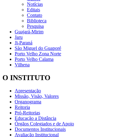
Notícias
Editais
Contato
Biblioteca
Pesquisa
Guajará-Mirim
Jaru
Ji-Paraná
São Miguel do Guaporé
Porto Velho Zona Norte
Porto Velho Calama
Vilhena
O INSTITUTO
Apresentação
Missão, Visão, Valores
Organograma
Reitoria
Pró-Reitorias
Educação a Distância
Órgãos Colegiados e de Apoio
Documentos Institucionais
Avaliação Institucional