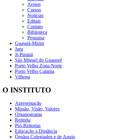
Avisos
Cursos
Notícias
Editais
Contato
Biblioteca
Pesquisa
Guajará-Mirim
Jaru
Ji-Paraná
São Miguel do Guaporé
Porto Velho Zona Norte
Porto Velho Calama
Vilhena
O INSTITUTO
Apresentação
Missão, Visão, Valores
Organograma
Reitoria
Pró-Reitorias
Educação a Distância
Órgãos Colegiados e de Apoio