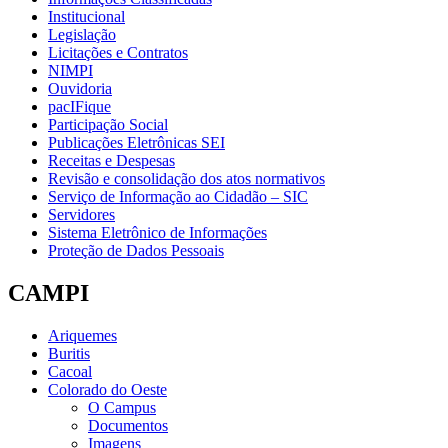
Institucional
Legislação
Licitações e Contratos
NIMPI
Ouvidoria
pacIFique
Participação Social
Publicações Eletrônicas SEI
Receitas e Despesas
Revisão e consolidação dos atos normativos
Serviço de Informação ao Cidadão – SIC
Servidores
Sistema Eletrônico de Informações
Proteção de Dados Pessoais
CAMPI
Ariquemes
Buritis
Cacoal
Colorado do Oeste
O Campus
Documentos
Imagens