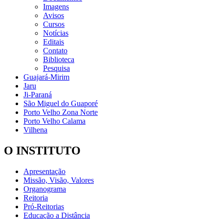
Imagens
Avisos
Cursos
Notícias
Editais
Contato
Biblioteca
Pesquisa
Guajará-Mirim
Jaru
Ji-Paraná
São Miguel do Guaporé
Porto Velho Zona Norte
Porto Velho Calama
Vilhena
O INSTITUTO
Apresentação
Missão, Visão, Valores
Organograma
Reitoria
Pró-Reitorias
Educação a Distância