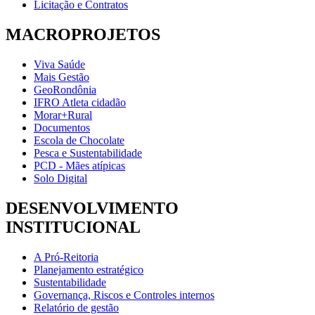
Licitação e Contratos
MACROPROJETOS
Viva Saúde
Mais Gestão
GeoRondônia
IFRO Atleta cidadão
Morar+Rural
Documentos
Escola de Chocolate
Pesca e Sustentabilidade
PCD - Mães atípicas
Solo Digital
DESENVOLVIMENTO
INSTITUCIONAL
A Pró-Reitoria
Planejamento estratégico
Sustentabilidade
Governança, Riscos e Controles internos
Relatório de gestão