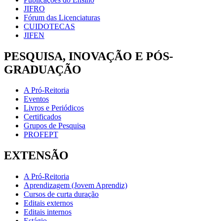
JIFRO
Fórum das Licenciaturas
CUIDOTECAS
JIFEN
PESQUISA, INOVAÇÃO E PÓS-
GRADUAÇÃO
A Pró-Reitoria
Eventos
Livros e Periódicos
Certificados
Grupos de Pesquisa
PROFEPT
EXTENSÃO
A Pró-Reitoria
Aprendizagem (Jovem Aprendiz)
Cursos de curta duração
Editais externos
Editais internos
Estágio