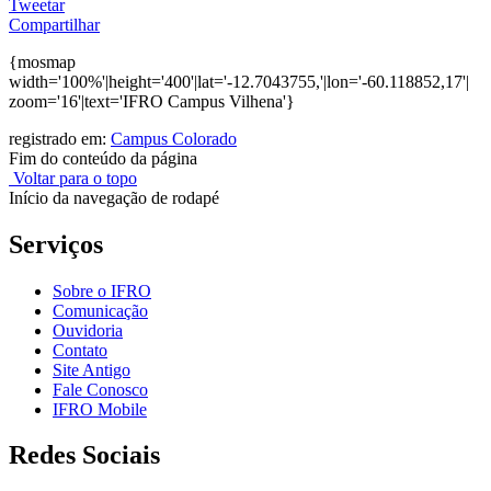
Tweetar
Compartilhar
{mosmap
width='100%'|height='400'|lat='-12.7043755,'|lon='-60.118852,17'|
zoom='16'|text='IFRO Campus Vilhena'}
registrado em:
Campus Colorado
Fim do conteúdo da página
Voltar para o topo
Início da navegação de rodapé
Serviços
Sobre o IFRO
Comunicação
Ouvidoria
Contato
Site Antigo
Fale Conosco
IFRO Mobile
Redes Sociais