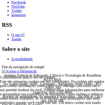
Facebook
YouTube
Twitter
Instagram
RSS
O que é?
Assine
Sobre o site
Acessibilidade
Fim da navegação de rodapé
Instituto Federal de Educação, Ciência e Tecnologia de Rondônia
Consentimento para o uso de cookies
REITORIA
Este site armazena cookies em seu computador. Os cookies são usados
Av. Lauro Sodré, 6500 - Censipam - Aeroporto, Porto Velho - RO,
para coletar informações sobre como você interage com nosso site e
76803-260
nos permite lembrar de você. Usamos essas informações para melhorar
Fone/Fax: (69) 2182-9600
e personalizar sua experiência de navegação e para análises e métricas
Horário de atendimento: de segunda a sexta-feira - das 08h às 12h e
sobre nossos visitantes. Se você recusar, suas informações não serão
das 14h às 18h
rastreadas quando você visitar este site. Um único cookie será usado
Fim do conteúdo da página