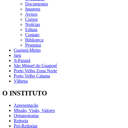
Documentos
Imagens
Avisos
Cursos
Notícias
Editais
Contato
Biblioteca
Pesquisa
Guajará-Mirim
Jaru
Ji-Paraná
São Miguel do Guaporé
Porto Velho Zona Norte
Porto Velho Calama
Vilhena
O INSTITUTO
Apresentação
Missão, Visão, Valores
Organograma
Reitoria
Pró-Reitorias