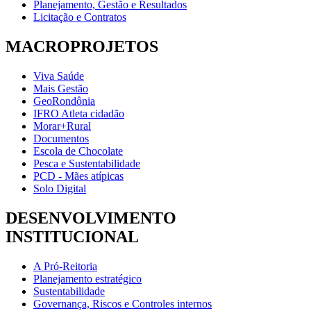
Planejamento, Gestão e Resultados
Licitação e Contratos
MACROPROJETOS
Viva Saúde
Mais Gestão
GeoRondônia
IFRO Atleta cidadão
Morar+Rural
Documentos
Escola de Chocolate
Pesca e Sustentabilidade
PCD - Mães atípicas
Solo Digital
DESENVOLVIMENTO
INSTITUCIONAL
A Pró-Reitoria
Planejamento estratégico
Sustentabilidade
Governança, Riscos e Controles internos