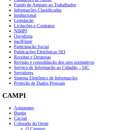
Fundo de Amparo ao Trabalhador
Informações Classificadas
Institucional
Legislação
Licitações e Contratos
NIMPI
Ouvidoria
pacIFique
Participação Social
Publicações Eletrônicas SEI
Receitas e Despesas
Revisão e consolidação dos atos normativos
Serviço de Informação ao Cidadão – SIC
Servidores
Sistema Eletrônico de Informações
Proteção de Dados Pessoais
CAMPI
Ariquemes
Buritis
Cacoal
Colorado do Oeste
O Campus