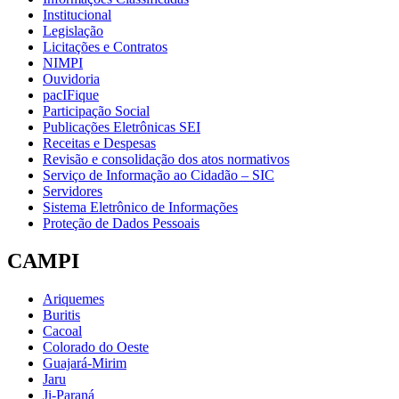
Institucional
Legislação
Licitações e Contratos
NIMPI
Ouvidoria
pacIFique
Participação Social
Publicações Eletrônicas SEI
Receitas e Despesas
Revisão e consolidação dos atos normativos
Serviço de Informação ao Cidadão – SIC
Servidores
Sistema Eletrônico de Informações
Proteção de Dados Pessoais
CAMPI
Ariquemes
Buritis
Cacoal
Colorado do Oeste
Guajará-Mirim
Jaru
Ji-Paraná