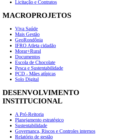
Licitação e Contratos
MACROPROJETOS
Viva Saúde
Mais Gestão
GeoRondônia
IFRO Atleta cidadão
Morar+Rural
Documentos
Escola de Chocolate
Pesca e Sustentabilidade
PCD - Mães atípicas
Solo Digital
DESENVOLVIMENTO
INSTITUCIONAL
A Pró-Reitoria
Planejamento estratégico
Sustentabilidade
Governança, Riscos e Controles internos
Relatório de gestão