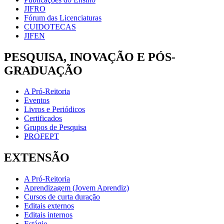
JIFRO
Fórum das Licenciaturas
CUIDOTECAS
JIFEN
PESQUISA, INOVAÇÃO E PÓS-
GRADUAÇÃO
A Pró-Reitoria
Eventos
Livros e Periódicos
Certificados
Grupos de Pesquisa
PROFEPT
EXTENSÃO
A Pró-Reitoria
Aprendizagem (Jovem Aprendiz)
Cursos de curta duração
Editais externos
Editais internos
Estágio