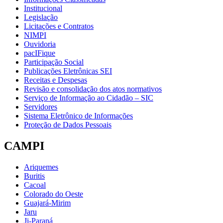
Institucional
Legislação
Licitações e Contratos
NIMPI
Ouvidoria
pacIFique
Participação Social
Publicações Eletrônicas SEI
Receitas e Despesas
Revisão e consolidação dos atos normativos
Serviço de Informação ao Cidadão – SIC
Servidores
Sistema Eletrônico de Informações
Proteção de Dados Pessoais
CAMPI
Ariquemes
Buritis
Cacoal
Colorado do Oeste
Guajará-Mirim
Jaru
Ji-Paraná