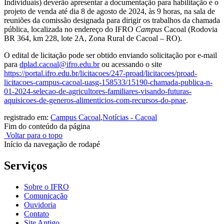
Individuais) deverão apresentar a documentação para habilitação e o
projeto de venda até dia 8 de agosto de 2024, às 9 horas, na sala de
reuniões da comissão designada para dirigir os trabalhos da chamada
pública, localizada no endereço do IFRO
Campus
Cacoal (Rodovia
BR 364, km 228, lote 2A, Zona Rural de Cacoal – RO).
O edital de licitação pode ser obtido enviando solicitação por e-mail
para
dplad.cacoal@ifro.edu.br
ou acessando o site
https://portal.ifro.edu.br/licitacoes/247-proad/licitacoes/proad-
licitacoes-campus-cacoal-uasg-158533/15190-chamada-publica-n-
01-2024-selecao-de-agricultores-familiares-visando-futuras-
aquisicoes-de-generos-alimenticios-com-recursos-do-pnae
.
registrado em:
Campus Cacoal
,
Notícias - Cacoal
Fim do conteúdo da página
Voltar para o topo
Início da navegação de rodapé
Serviços
Sobre o IFRO
Comunicação
Ouvidoria
Contato
Site Antigo