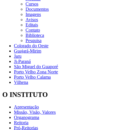
Cursos
Documentos
Imagens
Avisos
Editais
Contato
Biblioteca
Pesquisa
Colorado do Oeste
Guajará-Mirim
Jaru
Ji-Paraná
São Miguel do Guaporé
Porto Velho Zona Norte
Porto Velho Calama
Vilhena
O INSTITUTO
Apresentação
Missão, Visão, Valores
Organograma
Reitoria
Pró-Reitorias