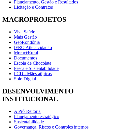
Planejamento, Gestão e Resultados
Licitação e Contratos
MACROPROJETOS
Viva Saúde
Mais Gestão
GeoRondônia
IFRO Atleta cidadão
Morar+Rural
Documentos
Escola de Chocolate
Pesca e Sustentabilidade
PCD - Mães atípicas
Solo Digital
DESENVOLVIMENTO
INSTITUCIONAL
A Pró-Reitoria
Planejamento estratégico
Sustentabilidade
Governança, Riscos e Controles internos