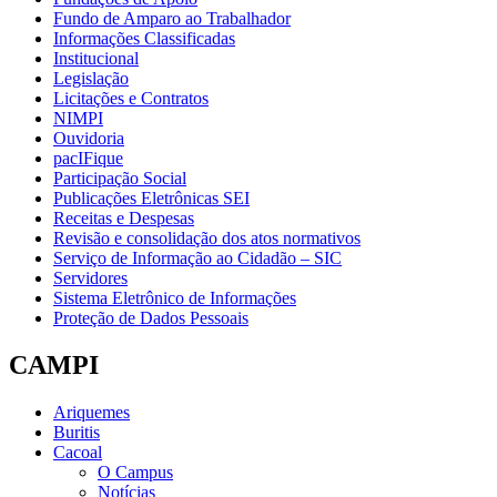
Fundo de Amparo ao Trabalhador
Informações Classificadas
Institucional
Legislação
Licitações e Contratos
NIMPI
Ouvidoria
pacIFique
Participação Social
Publicações Eletrônicas SEI
Receitas e Despesas
Revisão e consolidação dos atos normativos
Serviço de Informação ao Cidadão – SIC
Servidores
Sistema Eletrônico de Informações
Proteção de Dados Pessoais
CAMPI
Ariquemes
Buritis
Cacoal
O Campus
Notícias