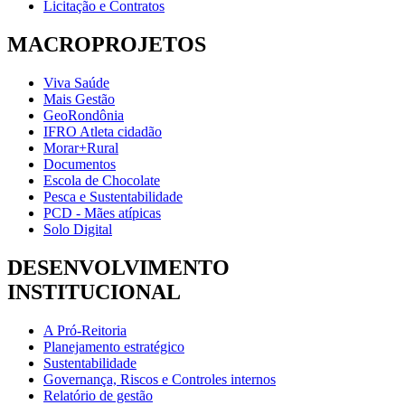
Licitação e Contratos
MACROPROJETOS
Viva Saúde
Mais Gestão
GeoRondônia
IFRO Atleta cidadão
Morar+Rural
Documentos
Escola de Chocolate
Pesca e Sustentabilidade
PCD - Mães atípicas
Solo Digital
DESENVOLVIMENTO
INSTITUCIONAL
A Pró-Reitoria
Planejamento estratégico
Sustentabilidade
Governança, Riscos e Controles internos
Relatório de gestão