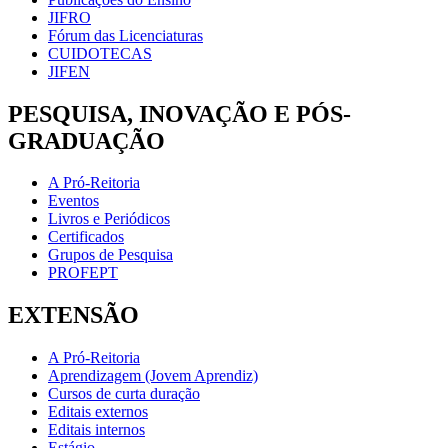
JIFRO
Fórum das Licenciaturas
CUIDOTECAS
JIFEN
PESQUISA, INOVAÇÃO E PÓS-
GRADUAÇÃO
A Pró-Reitoria
Eventos
Livros e Periódicos
Certificados
Grupos de Pesquisa
PROFEPT
EXTENSÃO
A Pró-Reitoria
Aprendizagem (Jovem Aprendiz)
Cursos de curta duração
Editais externos
Editais internos
Estágio