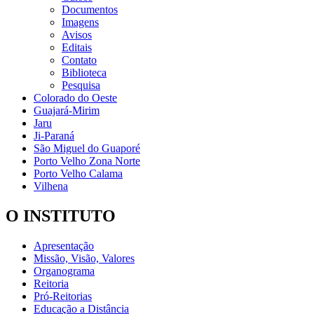
Documentos
Imagens
Avisos
Editais
Contato
Biblioteca
Pesquisa
Colorado do Oeste
Guajará-Mirim
Jaru
Ji-Paraná
São Miguel do Guaporé
Porto Velho Zona Norte
Porto Velho Calama
Vilhena
O INSTITUTO
Apresentação
Missão, Visão, Valores
Organograma
Reitoria
Pró-Reitorias
Educação a Distância