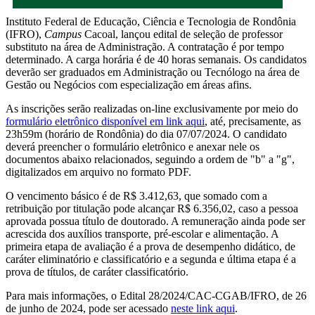
Instituto Federal de Educação, Ciência e Tecnologia de Rondônia
(IFRO),
Campus
Cacoal, lançou edital de seleção de professor
substituto na área de Administração. A contratação é por tempo
determinado. A carga horária é de 40 horas semanais. Os candidatos
deverão ser graduados em Administração ou Tecnólogo na área de
Gestão ou Negócios com especialização em áreas afins.
As inscrições serão realizadas on-line exclusivamente por meio do
formulário eletrônico disponível em link aqui
, até, precisamente, as
23h59m (horário de Rondônia) do dia 07/07/2024. O candidato
deverá preencher o formulário eletrônico e anexar nele os
documentos abaixo relacionados, seguindo a ordem de "b" a "g",
digitalizados em arquivo no formato PDF.
O vencimento básico é de R$ 3.412,63, que somado com a
retribuição por titulação pode alcançar R$ 6.356,02, caso a pessoa
aprovada possua título de doutorado. A remuneração ainda pode ser
acrescida dos auxílios transporte, pré-escolar e alimentação. A
primeira etapa de avaliação é a prova de desempenho didático, de
caráter eliminatório e classificatório e a segunda e última etapa é a
prova de títulos, de caráter classificatório.
Para mais informações, o Edital 28/2024/CAC-CGAB/IFRO, de 26
de junho de 2024, pode ser acessado
neste link aqui
.