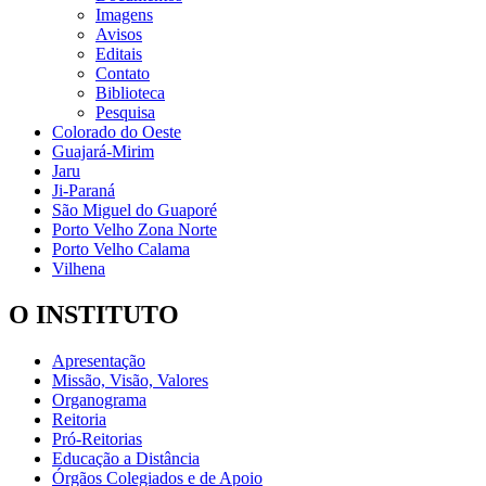
Imagens
Avisos
Editais
Contato
Biblioteca
Pesquisa
Colorado do Oeste
Guajará-Mirim
Jaru
Ji-Paraná
São Miguel do Guaporé
Porto Velho Zona Norte
Porto Velho Calama
Vilhena
O INSTITUTO
Apresentação
Missão, Visão, Valores
Organograma
Reitoria
Pró-Reitorias
Educação a Distância
Órgãos Colegiados e de Apoio