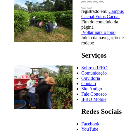
registrado em:
Campus
Cacoal
,
Fotos Cacoal
Fim do conteúdo da
página
Voltar para o topo
Início da navegação de
rodapé
Serviços
Sobre o IFRO
Comunicação
Ouvidoria
Contato
Site Antigo
Fale Conosco
IFRO Mobile
Redes Sociais
Facebook
YouTube