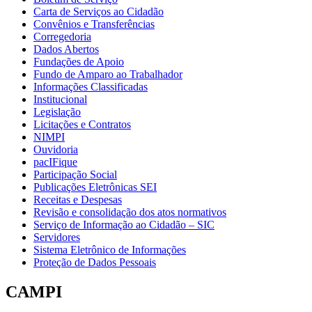
Carta de Serviços ao Cidadão
Convênios e Transferências
Corregedoria
Dados Abertos
Fundações de Apoio
Fundo de Amparo ao Trabalhador
Informações Classificadas
Institucional
Legislação
Licitações e Contratos
NIMPI
Ouvidoria
pacIFique
Participação Social
Publicações Eletrônicas SEI
Receitas e Despesas
Revisão e consolidação dos atos normativos
Serviço de Informação ao Cidadão – SIC
Servidores
Sistema Eletrônico de Informações
Proteção de Dados Pessoais
CAMPI