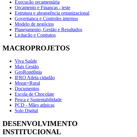
Execução orçamentária
Orçamento e Finanças - teste
Estrutura e abrangência organizacional
Governança e Controles internos
Modelo de negócios
Planejamento, Gestão e Resultados
Licitação e Contratos
MACROPROJETOS
Viva Saúde
Mais Gestão
GeoRondônia
IFRO Atleta cidadão
Morar+Rural
Documentos
Escola de Chocolate
Pesca e Sustentabilidade
PCD - Mães atípicas
Solo Digital
DESENVOLVIMENTO
INSTITUCIONAL