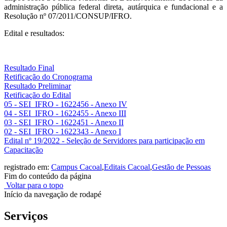
administração pública federal direta, autárquica e fundacional e a
Resolução nº 07/2011/CONSUP/IFRO.
Edital e resultados:
Resultado Final
Retificação do Cronograma
Resultado Preliminar
Retificação do Edital
05 - SEI_IFRO - 1622456 - Anexo IV
04 - SEI_IFRO - 1622455 - Anexo III
03 - SEI_IFRO - 1622451 - Anexo II
02 - SEI_IFRO - 1622343 - Anexo I
Edital nº 19/2022 - Seleção de Servidores para participação em
Capacitação
registrado em:
Campus Cacoal
,
Editais Cacoal
,
Gestão de Pessoas
Fim do conteúdo da página
Voltar para o topo
Início da navegação de rodapé
Serviços