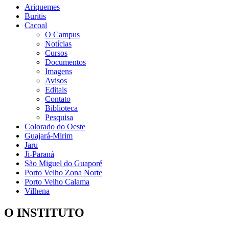
Ariquemes
Buritis
Cacoal
O Campus
Notícias
Cursos
Documentos
Imagens
Avisos
Editais
Contato
Biblioteca
Pesquisa
Colorado do Oeste
Guajará-Mirim
Jaru
Ji-Paraná
São Miguel do Guaporé
Porto Velho Zona Norte
Porto Velho Calama
Vilhena
O INSTITUTO