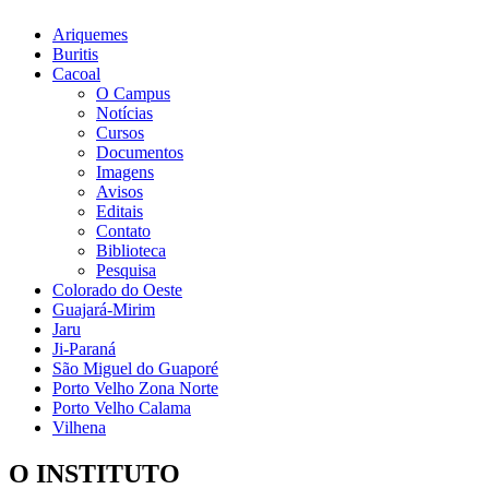
Ariquemes
Buritis
Cacoal
O Campus
Notícias
Cursos
Documentos
Imagens
Avisos
Editais
Contato
Biblioteca
Pesquisa
Colorado do Oeste
Guajará-Mirim
Jaru
Ji-Paraná
São Miguel do Guaporé
Porto Velho Zona Norte
Porto Velho Calama
Vilhena
O INSTITUTO