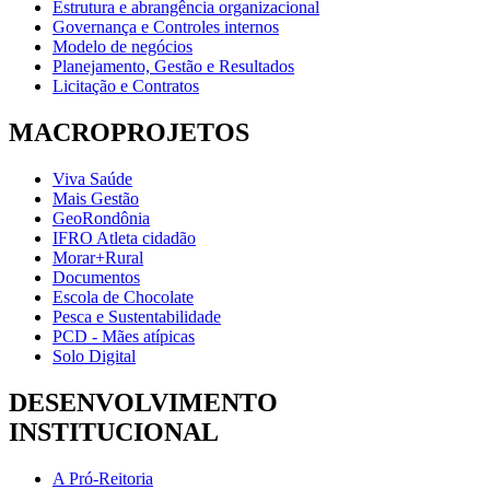
Estrutura e abrangência organizacional
Governança e Controles internos
Modelo de negócios
Planejamento, Gestão e Resultados
Licitação e Contratos
MACROPROJETOS
Viva Saúde
Mais Gestão
GeoRondônia
IFRO Atleta cidadão
Morar+Rural
Documentos
Escola de Chocolate
Pesca e Sustentabilidade
PCD - Mães atípicas
Solo Digital
DESENVOLVIMENTO
INSTITUCIONAL
A Pró-Reitoria