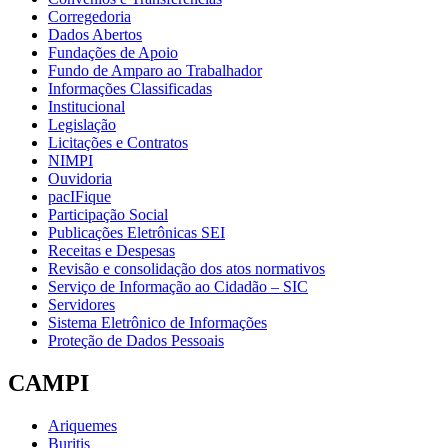
Corregedoria
Dados Abertos
Fundações de Apoio
Fundo de Amparo ao Trabalhador
Informações Classificadas
Institucional
Legislação
Licitações e Contratos
NIMPI
Ouvidoria
pacIFique
Participação Social
Publicações Eletrônicas SEI
Receitas e Despesas
Revisão e consolidação dos atos normativos
Serviço de Informação ao Cidadão – SIC
Servidores
Sistema Eletrônico de Informações
Proteção de Dados Pessoais
CAMPI
Ariquemes
Buritis