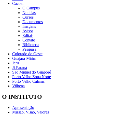
Cacoal
O Campus
Notícias
Cursos
Documentos
Imagens
Avisos
Editais
Contato
Biblioteca
Pesquisa
Colorado do Oeste
Guajará-Mirim
Jaru
Ji-Paraná
São Miguel do Guaporé
Porto Velho Zona Norte
Porto Velho Calama
Vilhena
O INSTITUTO
Apresentação
Missão, Visão, Valores