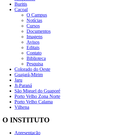
Buritis
Cacoal
O Campus
Notícias
Cursos
Documentos
Imagens
Avisos
Editais
Contato
Biblioteca
Pesquisa
Colorado do Oeste
Guajará-Mirim
Jaru
Ji-Paraná
São Miguel do Guaporé
Porto Velho Zona Norte
Porto Velho Calama
Vilhena
O INSTITUTO
Apresentação