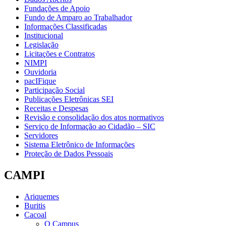
Fundações de Apoio
Fundo de Amparo ao Trabalhador
Informações Classificadas
Institucional
Legislação
Licitações e Contratos
NIMPI
Ouvidoria
pacIFique
Participação Social
Publicações Eletrônicas SEI
Receitas e Despesas
Revisão e consolidação dos atos normativos
Serviço de Informação ao Cidadão – SIC
Servidores
Sistema Eletrônico de Informações
Proteção de Dados Pessoais
CAMPI
Ariquemes
Buritis
Cacoal
O Campus