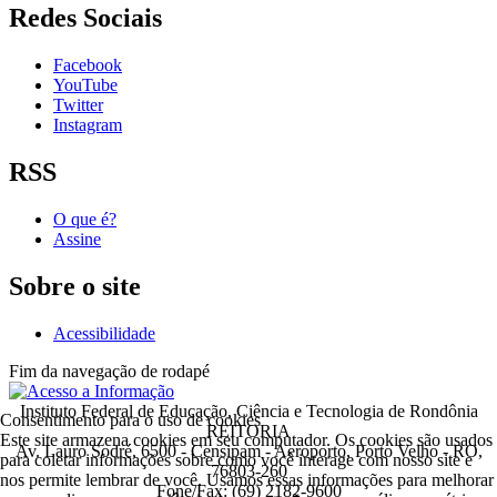
Redes Sociais
Facebook
YouTube
Twitter
Instagram
RSS
O que é?
Assine
Sobre o site
Acessibilidade
Fim da navegação de rodapé
Instituto Federal de Educação, Ciência e Tecnologia de Rondônia
Consentimento para o uso de cookies
REITORIA
Este site armazena cookies em seu computador. Os cookies são usados
Av. Lauro Sodré, 6500 - Censipam - Aeroporto, Porto Velho - RO,
para coletar informações sobre como você interage com nosso site e
76803-260
nos permite lembrar de você. Usamos essas informações para melhorar
Fone/Fax: (69) 2182-9600