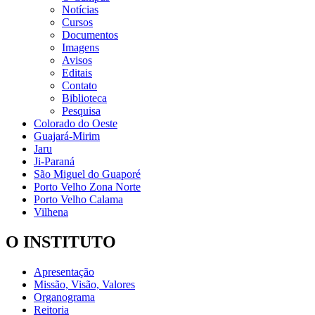
Notícias
Cursos
Documentos
Imagens
Avisos
Editais
Contato
Biblioteca
Pesquisa
Colorado do Oeste
Guajará-Mirim
Jaru
Ji-Paraná
São Miguel do Guaporé
Porto Velho Zona Norte
Porto Velho Calama
Vilhena
O INSTITUTO
Apresentação
Missão, Visão, Valores
Organograma
Reitoria