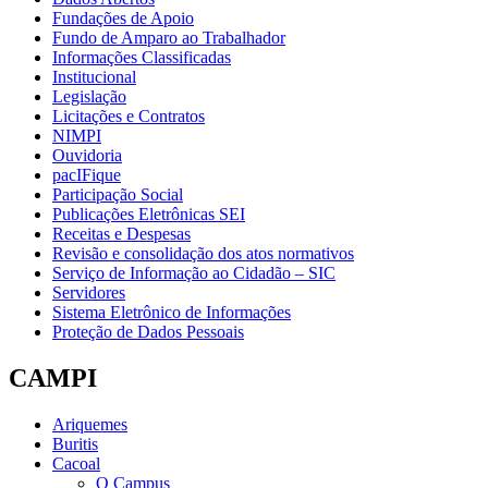
Fundações de Apoio
Fundo de Amparo ao Trabalhador
Informações Classificadas
Institucional
Legislação
Licitações e Contratos
NIMPI
Ouvidoria
pacIFique
Participação Social
Publicações Eletrônicas SEI
Receitas e Despesas
Revisão e consolidação dos atos normativos
Serviço de Informação ao Cidadão – SIC
Servidores
Sistema Eletrônico de Informações
Proteção de Dados Pessoais
CAMPI
Ariquemes
Buritis
Cacoal
O Campus