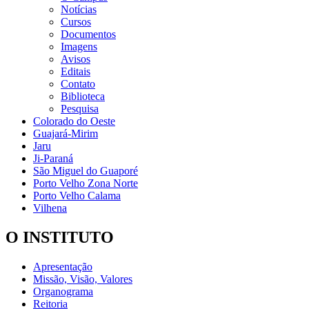
Notícias
Cursos
Documentos
Imagens
Avisos
Editais
Contato
Biblioteca
Pesquisa
Colorado do Oeste
Guajará-Mirim
Jaru
Ji-Paraná
São Miguel do Guaporé
Porto Velho Zona Norte
Porto Velho Calama
Vilhena
O INSTITUTO
Apresentação
Missão, Visão, Valores
Organograma
Reitoria