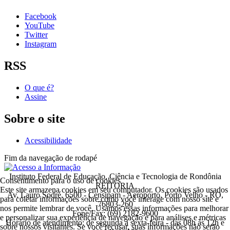
Facebook
YouTube
Twitter
Instagram
RSS
O que é?
Assine
Sobre o site
Acessibilidade
Fim da navegação de rodapé
Instituto Federal de Educação, Ciência e Tecnologia de Rondônia
Consentimento para o uso de cookies
REITORIA
Este site armazena cookies em seu computador. Os cookies são usados
Av. Lauro Sodré, 6500 - Censipam - Aeroporto, Porto Velho - RO,
para coletar informações sobre como você interage com nosso site e
76803-260
nos permite lembrar de você. Usamos essas informações para melhorar
Fone/Fax: (69) 2182-9600
e personalizar sua experiência de navegação e para análises e métricas
Horário de atendimento: de segunda a sexta-feira - das 08h às 12h e
sobre nossos visitantes. Se você recusar, suas informações não serão