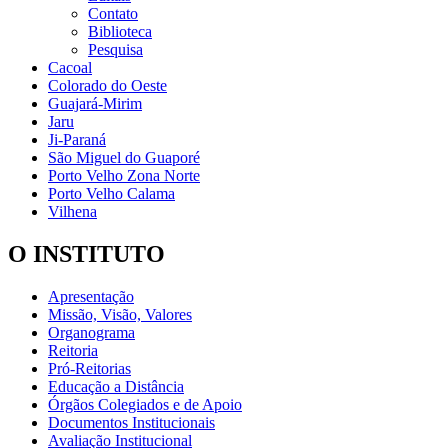
Contato
Biblioteca
Pesquisa
Cacoal
Colorado do Oeste
Guajará-Mirim
Jaru
Ji-Paraná
São Miguel do Guaporé
Porto Velho Zona Norte
Porto Velho Calama
Vilhena
O INSTITUTO
Apresentação
Missão, Visão, Valores
Organograma
Reitoria
Pró-Reitorias
Educação a Distância
Órgãos Colegiados e de Apoio
Documentos Institucionais
Avaliação Institucional