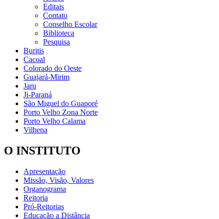
Editais
Contato
Conselho Escolar
Biblioteca
Pesquisa
Buritis
Cacoal
Colorado do Oeste
Guajará-Mirim
Jaru
Ji-Paraná
São Miguel do Guaporé
Porto Velho Zona Norte
Porto Velho Calama
Vilhena
O INSTITUTO
Apresentação
Missão, Visão, Valores
Organograma
Reitoria
Pró-Reitorias
Educação a Distância