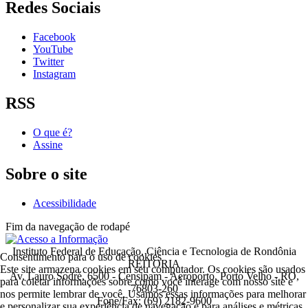
Redes Sociais
Facebook
YouTube
Twitter
Instagram
RSS
O que é?
Assine
Sobre o site
Acessibilidade
Fim da navegação de rodapé
Instituto Federal de Educação, Ciência e Tecnologia de Rondônia
Consentimento para o uso de cookies
REITORIA
Este site armazena cookies em seu computador. Os cookies são usados
Av. Lauro Sodré, 6500 - Censipam - Aeroporto, Porto Velho - RO,
para coletar informações sobre como você interage com nosso site e
76803-260
nos permite lembrar de você. Usamos essas informações para melhorar
Fone/Fax: (69) 2182-9600
e personalizar sua experiência de navegação e para análises e métricas