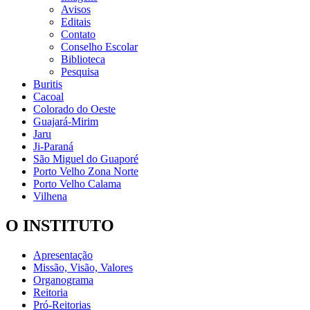
Avisos
Editais
Contato
Conselho Escolar
Biblioteca
Pesquisa
Buritis
Cacoal
Colorado do Oeste
Guajará-Mirim
Jaru
Ji-Paraná
São Miguel do Guaporé
Porto Velho Zona Norte
Porto Velho Calama
Vilhena
O INSTITUTO
Apresentação
Missão, Visão, Valores
Organograma
Reitoria
Pró-Reitorias