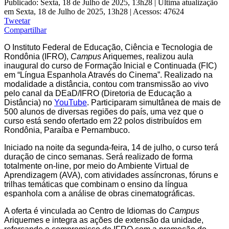
Publicado: Sexta, 18 de Julho de 2025, 13h28
|
Última atualização
em Sexta, 18 de Julho de 2025, 13h28
|
Acessos: 47624
Tweetar
Compartilhar
O Instituto Federal de Educação, Ciência e Tecnologia de
Rondônia (IFRO),
Campus
Ariquemes, r
ealizou aula
inaugural do curso de Formação Inicial e Continuada (FIC)
em “Língua Espanhola Através do Cinema”. Realizado na
modalidade a distância, contou com transmissão ao vivo
pelo canal da DEaD/IFRO (Diretoria de Educação a
Distância) no
YouTube
. Participaram simultânea de mais de
500 alunos de diversas regiões do país, uma vez que o
curso está sendo ofertado em 22 polos distribuídos em
Rondônia, Paraíba e Pernambuco.
Iniciado na noite da segunda-feira, 14 de julho, o curso terá
duração de cinco semanas. Será realizado de forma
totalmente on-line, por meio do Ambiente Virtual de
Aprendizagem (AVA), com atividades assíncronas, fóruns e
trilhas temáticas que combinam o ensino da língua
espanhola com a análise de obras cinematográficas.
A oferta é vinculada ao Centro de Idiomas do
Campus
Ariquemes e integra as ações de extensão da unidade,