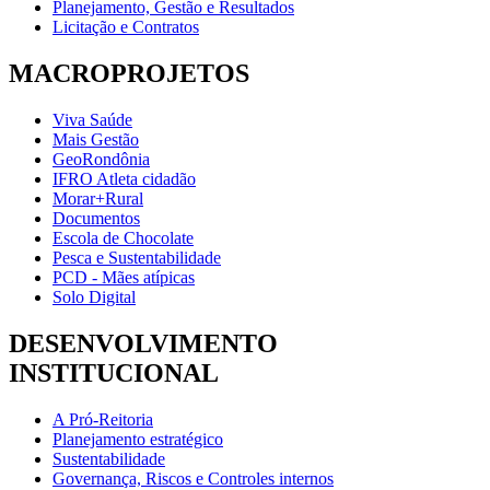
Planejamento, Gestão e Resultados
Licitação e Contratos
MACROPROJETOS
Viva Saúde
Mais Gestão
GeoRondônia
IFRO Atleta cidadão
Morar+Rural
Documentos
Escola de Chocolate
Pesca e Sustentabilidade
PCD - Mães atípicas
Solo Digital
DESENVOLVIMENTO
INSTITUCIONAL
A Pró-Reitoria
Planejamento estratégico
Sustentabilidade
Governança, Riscos e Controles internos