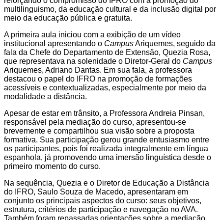
reforçando o compromisso do IFRO com a promoção do
multilinguismo, da educação cultural e da inclusão digital por
meio da educação pública e gratuita.
A primeira aula iniciou com a exibição de um vídeo
institucional apresentando o
Campus
Ariquemes, seguido da
fala da Chefe do Departamento de Extensão, Quezia Rosa,
que representava na solenidade o Diretor-Geral do
Campus
Ariquemes, Adriano Dantas. Em sua fala, a professora
destacou o papel do IFRO na promoção de formações
acessíveis e contextualizadas, especialmente por meio da
modalidade a distância.
Apesar de estar em trânsito, a Professora Andreia Pinsan,
responsável pela mediação do curso,
apresentou-se
brevemente e compartilh
ou
sua visão sobre a proposta
formativa. Sua participação gerou grande entusiasmo entre
os participantes, pois foi realizada integralmente em língua
espanhola, já promovendo uma imersão linguística desde o
primeiro momento do curso.
Na sequência, Quezia e o Diretor de Educação a Distância
do IFRO, Saulo Souza de Macedo, apresentaram em
conjunto os principais aspectos do curso: seus objetivos,
estrutura, critérios de participação e navegação no AVA.
Também foram repassadas orientações sobre a mediação