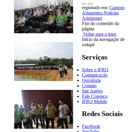
registrado em:
Campus
Ariquemes
,
Notícias
Ariquemes
Fim do conteúdo da
página
Voltar para o topo
Início da navegação de
rodapé
Serviços
Sobre o IFRO
Comunicação
Ouvidoria
Contato
Site Antigo
Fale Conosco
IFRO Mobile
Redes Sociais
Facebook
YouTube