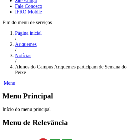
Site Antigo
Fale Conosco
IFRO Mobile
Fim do menu de serviços
Página inicial
/
Ariquemes
/
Notícias
/
Alunos do Campus Ariquemes participam de Semana do
Peixe
Menu
Menu Principal
Início do menu principal
Menu de Relevância