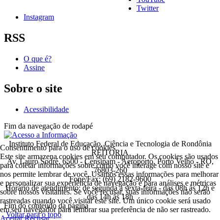
Twitter
Instagram
RSS
O que é?
Assine
Sobre o site
Acessibilidade
Fim da navegação de rodapé
Instituto Federal de Educação, Ciência e Tecnologia de Rondônia
Consentimento para o uso de cookies
REITORIA
Este site armazena cookies em seu computador. Os cookies são usados
Av. Lauro Sodré, 6500 - Censipam - Aeroporto, Porto Velho - RO,
para coletar informações sobre como você interage com nosso site e
76803-260
nos permite lembrar de você. Usamos essas informações para melhorar
Fone/Fax: (69) 2182-9600
e personalizar sua experiência de navegação e para análises e métricas
Horário de atendimento: de segunda a sexta-feira - das 08h às 12h e
sobre nossos visitantes. Se você recusar, suas informações não serão
das 14h às 18h
rastreadas quando você visitar este site. Um único cookie será usado
Fim do conteúdo da página
em seu navegador para lembrar sua preferência de não ser rastreado.
Voltar para o topo
Aceitar
Recusar