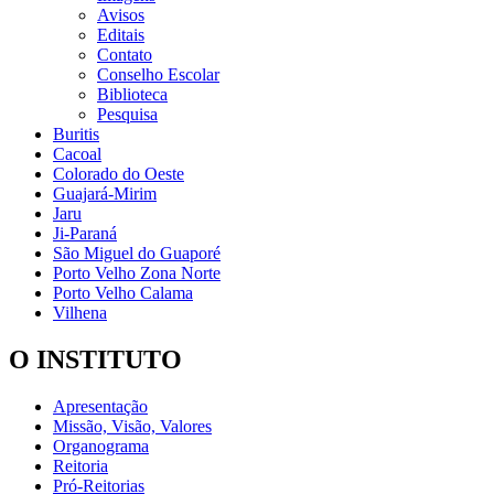
Avisos
Editais
Contato
Conselho Escolar
Biblioteca
Pesquisa
Buritis
Cacoal
Colorado do Oeste
Guajará-Mirim
Jaru
Ji-Paraná
São Miguel do Guaporé
Porto Velho Zona Norte
Porto Velho Calama
Vilhena
O INSTITUTO
Apresentação
Missão, Visão, Valores
Organograma
Reitoria
Pró-Reitorias