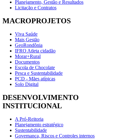
Planejamento, Gestão e Resultados
Licitação e Contratos
MACROPROJETOS
Viva Saúde
Mais Gestão
GeoRondônia
IFRO Atleta cidadão
Morar+Rural
Documentos
Escola de Chocolate
Pesca e Sustentabilidade
PCD - Mães atípicas
Solo Digital
DESENVOLVIMENTO
INSTITUCIONAL
A Pró-Reitoria
Planejamento estratégico
Sustentabilidade
Governança, Riscos e Controles internos