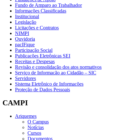
Fundo de Amparo ao Trabalhador
Informações Classificadas
Institucional
Legislação
Licitações e Contratos
NIMPI
Ouvidoria
pacIFique
Participação Social
Publicações Eletrônicas SEI
Receitas e Despesas
Revisão e consolidação dos atos normativos
Serviço de Informação ao Cidadão – SIC
Servidores
Sistema Eletrônico de Informações
Proteção de Dados Pessoais
CAMPI
Ariquemes
O Campus
Notícias
Cursos
Documentos