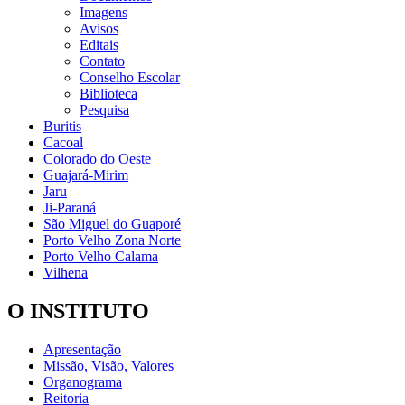
Imagens
Avisos
Editais
Contato
Conselho Escolar
Biblioteca
Pesquisa
Buritis
Cacoal
Colorado do Oeste
Guajará-Mirim
Jaru
Ji-Paraná
São Miguel do Guaporé
Porto Velho Zona Norte
Porto Velho Calama
Vilhena
O INSTITUTO
Apresentação
Missão, Visão, Valores
Organograma
Reitoria