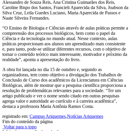
Alessandro de Souza Reis, Ana Cristina Guimarães dos Reis,
Caroline Bispo dos Santos, Francieli Aparecida da Silva, Joabson da
Silva Cruz, Leila Guedes Luciano, Maria Aparecida de Passos e
Naate Silveira Fernandes.
“O Ensino de Biologia e Ciências através de aulas práticas permite a
compreensão dos processos biológicos, bem como o papel da
Ciência e da tecnologia no mundo atual. Nesse contexto, aulas
práticas proporcionam aos alunos um aprendizado mais consistente
e, para tanto, pode-se utilizar diferentes recursos, com o objetivo de
tornar o conteúdo teórico mais interessante, motivador e próximo da
realidade”, aponta a apresentação do livro.
A obra foi lançada no dia 15 de outubro e, segundo as
organizadoras, tem como objetivo a divulgação dos Trabalhos de
Conclusão de Curso dos acadêmicos da Licenciatura em Ciências
Biológicas, além de mostrar que a pesquisa científica proporciona a
resolução de problemáticas relevantes para a sociedade. “Ter um
artigo publicado e ver o nome sendo citado em outras pesquisas
agrega valor e autoridade ao currículo e à carreira acadêmica”,
destaca a professora Maria Antônia Ramos Costa.
registrado em:
Campus Ariquemes
,
Notícias Ariquemes
Fim do conteúdo da página
Voltar para o topo