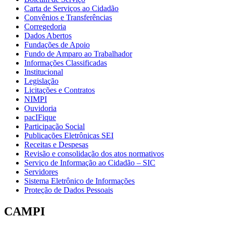
Carta de Serviços ao Cidadão
Convênios e Transferências
Corregedoria
Dados Abertos
Fundações de Apoio
Fundo de Amparo ao Trabalhador
Informações Classificadas
Institucional
Legislação
Licitações e Contratos
NIMPI
Ouvidoria
pacIFique
Participação Social
Publicações Eletrônicas SEI
Receitas e Despesas
Revisão e consolidação dos atos normativos
Serviço de Informação ao Cidadão – SIC
Servidores
Sistema Eletrônico de Informações
Proteção de Dados Pessoais
CAMPI