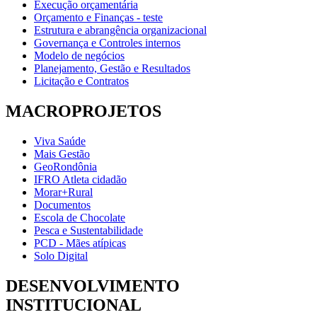
Execução orçamentária
Orçamento e Finanças - teste
Estrutura e abrangência organizacional
Governança e Controles internos
Modelo de negócios
Planejamento, Gestão e Resultados
Licitação e Contratos
MACROPROJETOS
Viva Saúde
Mais Gestão
GeoRondônia
IFRO Atleta cidadão
Morar+Rural
Documentos
Escola de Chocolate
Pesca e Sustentabilidade
PCD - Mães atípicas
Solo Digital
DESENVOLVIMENTO
INSTITUCIONAL