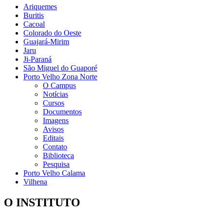
Ariquemes
Buritis
Cacoal
Colorado do Oeste
Guajará-Mirim
Jaru
Ji-Paraná
São Miguel do Guaporé
Porto Velho Zona Norte
O Campus
Notícias
Cursos
Documentos
Imagens
Avisos
Editais
Contato
Biblioteca
Pesquisa
Porto Velho Calama
Vilhena
O INSTITUTO