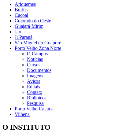
Ariquemes
Buritis
Cacoal
Colorado do Oeste
Guajará-Mirim
Jaru
Ji-Paraná
São Miguel do Guaporé
Porto Velho Zona Norte
O Campus
Notícias
Cursos
Documentos
Imagens
Avisos
Editais
Contato
Biblioteca
Pesquisa
Porto Velho Calama
Vilhena
O INSTITUTO