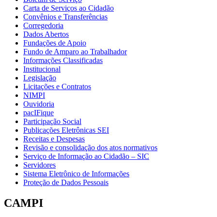
Carta de Serviços ao Cidadão
Convênios e Transferências
Corregedoria
Dados Abertos
Fundações de Apoio
Fundo de Amparo ao Trabalhador
Informações Classificadas
Institucional
Legislação
Licitações e Contratos
NIMPI
Ouvidoria
pacIFique
Participação Social
Publicações Eletrônicas SEI
Receitas e Despesas
Revisão e consolidação dos atos normativos
Serviço de Informação ao Cidadão – SIC
Servidores
Sistema Eletrônico de Informações
Proteção de Dados Pessoais
CAMPI