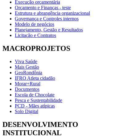
Execução orçamentária
Orçamento e Finanças - teste
Estrutura e abrangência organizacional
Governança e Controles internos
Modelo de negócios
Planejamento, Gestão e Resultados
Licitação e Contratos
MACROPROJETOS
Viva Saúde
Mais Gestão
GeoRondônia
IFRO Atleta cidadão
Morar+Rural
Documentos
Escola de Chocolate
Pesca e Sustentabilidade
PCD - Mães atípicas
Solo Digital
DESENVOLVIMENTO
INSTITUCIONAL